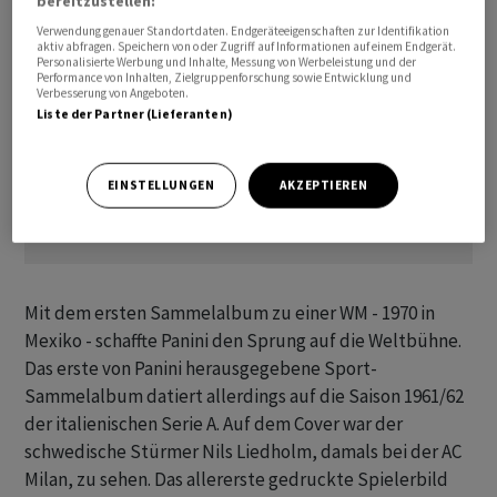
bereitzustellen:
Verwendung genauer Standortdaten. Endgeräteeigenschaften zur Identifikation
aktiv abfragen. Speichern von oder Zugriff auf Informationen auf einem Endgerät.
Personalisierte Werbung und Inhalte, Messung von Werbeleistung und der
Performance von Inhalten, Zielgruppenforschung sowie Entwicklung und
Verbesserung von Angeboten.
Liste der Partner (Lieferanten)
EINSTELLUNGEN
AKZEPTIEREN
Mit dem ersten Sammelalbum zu einer WM - 1970 in
Mexiko - schaffte Panini den Sprung auf die Weltbühne.
Das erste von Panini herausgegebene Sport-
Sammelalbum datiert allerdings auf die Saison 1961/62
der italienischen Serie A. Auf dem Cover war der
schwedische Stürmer Nils Liedholm, damals bei der AC
Milan, zu sehen. Das allererste gedruckte Spielerbild