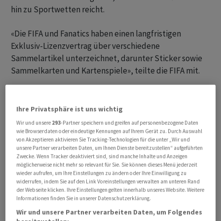
hin zu Sportwetten reicht.
«Die FIFA und Fanatics haben einen langfristigen
Exklusiv-Lizenzvertrag über verschiedene
Sammelartikel unterzeichnet, darunter Sticker sowie
Sammelkarten und Kartenspiele», teilte die FIFA mit.
WM-Aufkleber seit 1970
Ihre Privatsphäre ist uns wichtig
Die Ankündigung der FIFA markiert das Ende einer 60-
Wir und unsere
293
-Partner speichern und greifen auf personenbezogene Daten
jährigen Zusammenarbeit mit dem in Modena
wie Browserdaten oder eindeutige Kennungen auf Ihrem Gerät zu. Durch Auswahl
von Akzeptieren aktivieren Sie Tracking-Technologien für die unter „Wir und
ansässigen Unternehmen. Das Anfang der 1960er Jahre
unsere Partner verarbeiten Daten, um Ihnen Dienste bereitzustellen“ aufgeführten
von den vier Panini-Brüdern gegründete Unternehmen
Zwecke. Wenn Tracker deaktiviert sind, sind manche Inhalte und Anzeigen
möglicherweise nicht mehr so relevant für Sie. Sie können dieses Menü jederzeit
verfügt seit 1970 über eine Exklusivvereinbarung mit
wieder aufrufen, um Ihre Einstellungen zu ändern oder Ihre Einwilligung zu
der FIFA für die legendären WM-Sammelalben zum
widerrufen, indem Sie auf den Link Voreinstellungen verwalten am unteren Rand
Aufkleben.
der Webseite klicken. Ihre Einstellungen gelten innerhalb unseres Website. Weitere
Informationen finden Sie in unserer Datenschutzerklärung.
Wir und unsere Partner verarbeiten Daten, um Folgendes