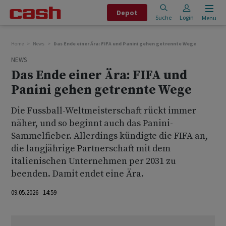
Depot
Suche
Login
Menu
Home
News
Das Ende einer Ära: FIFA und Panini gehen getrennte Wege
NEWS
Das Ende einer Ära: FIFA und
Panini gehen getrennte Wege
Die Fussball-Weltmeisterschaft rückt immer
näher, und so beginnt auch das Panini-
Sammelfieber. Allerdings kündigte die FIFA an,
die langjährige Partnerschaft mit dem
italienischen Unternehmen per 2031 zu
beenden. Damit endet eine Ära.
09.05.2026 14:59