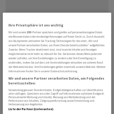
Ihre Privatsphäre ist uns wichtig
Wir und unsere
293
-Partner speichern und greifen auf personenbezogene Daten
Der Landmaschinenhersteller
Deere
hat im zweiten
wie Browserdaten oder eindeutige Kennungen auf Ihrem Gerät zu. Durch Auswahl
Quartal dank einer starken Nachfrage nach kleineren
von Akzeptieren aktivieren Sie Tracking-Technologien für die unter „Wir und
unsere Partner verarbeiten Daten, um Ihnen Dienste bereitzustellen“ aufgeführten
‌Agrar- ⁠und Baumaschinen mehr verdient und
Zwecke. Wenn Tracker deaktiviert sind, sind manche Inhalte und Anzeigen
umgesetzt als erwartet. ⁠Die Gewinnprognose für das
möglicherweise nicht mehr so relevant für Sie. Sie können dieses Menü jederzeit
wieder aufrufen, um Ihre Einstellungen zu ändern oder Ihre Einwilligung zu
Gesamtjahr beliess der US-Konzern am Donnerstag
widerrufen, indem Sie auf den Link Voreinstellungen verwalten am unteren Rand
‌jedoch unverändert. Vor allem das Geschäft ‌mit
der Webseite klicken. Ihre Einstellungen gelten innerhalb unseres Website. Weitere
Informationen finden Sie in unserer Datenschutzerklärung.
Baumaschinen erwies sich ​dabei - ähnlich wie beim
Wettbewerber
Caterpillar
- als Lichtblick.
Wir und unsere Partner verarbeiten Daten, um Folgendes
bereitzustellen:
Verwendung genauer Standortdaten. Endgeräteeigenschaften zur Identifikation
Der Umsatz in der Sparte sprang um 29 Prozent in die
aktiv abfragen. Speichern von oder Zugriff auf Informationen auf einem Endgerät.
Höhe, während das Geschäft mit kleineren
Personalisierte Werbung und Inhalte, Messung von Werbeleistung und der
Performance von Inhalten, Zielgruppenforschung sowie Entwicklung und
‌Agrarmaschinen um 16 Prozent zulegte. Das grösste
Verbesserung von Angeboten.
Liste der Partner (Lieferanten)
Segment mit schweren Maschinen wie Mähdreschern