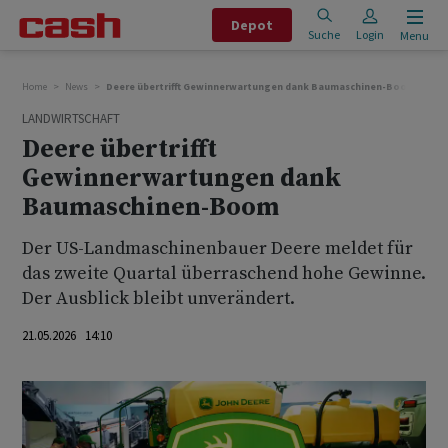
Depot
Suche
Login
Menu
Home
News
Deere übertrifft Gewinnerwartungen dank Baumaschinen-Boom
LANDWIRTSCHAFT
Deere übertrifft
Gewinnerwartungen dank
Baumaschinen-Boom
Der US-Landmaschinenbauer Deere meldet für
das zweite Quartal überraschend hohe Gewinne.
Der Ausblick bleibt unverändert.
21.05.2026 14:10