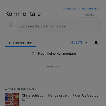
ANMELDEN
|
REGISTRIEREN
Kommentare
FOLGE DIESER U
FOLGEN
NEUESTE
ALLE KOMMENTARE
Alle Kommentare
Noch keine Kommentare
WERBUNG
AKTIVE UNTERHALTUNGEN
Das Folgende ist eine Liste der am meisten kommentierten Artikel
Ein Trendartikel mit dem Titel "China schlägt im Handelsstreit m
China schlägt im Handelsstreit mit den USA zurück
2