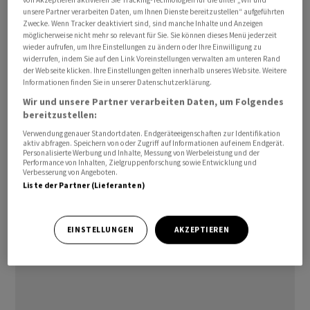
von Akzeptieren aktivieren Sie Tracking-Technologien für die unter „Wir und
Weiterbildung, unter anderem im Bereich Künstliche
unsere Partner verarbeiten Daten, um Ihnen Dienste bereitzustellen“ aufgeführten
Zwecke. Wenn Tracker deaktiviert sind, sind manche Inhalte und Anzeigen
Intelligenz (KI). Deloitte Schweiz beschäftigt rund 2500
möglicherweise nicht mehr so relevant für Sie. Sie können dieses Menü jederzeit
Mitarbeitende an sechs Standorten.
wieder aufrufen, um Ihre Einstellungen zu ändern oder Ihre Einwilligung zu
widerrufen, indem Sie auf den Link Voreinstellungen verwalten am unteren Rand
der Webseite klicken. Ihre Einstellungen gelten innerhalb unseres Website. Weitere
to/hr
Informationen finden Sie in unserer Datenschutzerklärung.
Wir und unsere Partner verarbeiten Daten, um Folgendes
(AWP)
bereitzustellen:
Verwendung genauer Standortdaten. Endgeräteeigenschaften zur Identifikation
aktiv abfragen. Speichern von oder Zugriff auf Informationen auf einem Endgerät.
Personalisierte Werbung und Inhalte, Messung von Werbeleistung und der
Performance von Inhalten, Zielgruppenforschung sowie Entwicklung und
Verbesserung von Angeboten.
Liste der Partner (Lieferanten)
EINSTELLUNGEN
AKZEPTIEREN