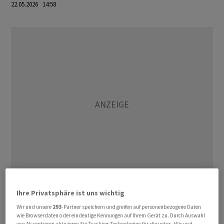
22.05.2026 14:58
Ihre Privatsphäre ist uns wichtig
Die Ernennungen sollen insbesondere Kompetenzen in
Wachstumsbereichen stärken. Laut CEO Reto Savoia
Wir und unsere
293
-Partner speichern und greifen auf personenbezogene Daten
wie Browserdaten oder eindeutige Kennungen auf Ihrem Gerät zu. Durch Auswahl
investiert Deloitte gezielt in Fachwissen und