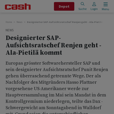
Depot
Suche
Login
Menu
Home
News
Designierter SAP-Aufsichtsratschef Renjen geht - Ala-Pietilä kommt
NEWS
Designierter SAP-
Aufsichtsratschef Renjen geht -
Ala-Pietilä kommt
Europas grösster Softwarehersteller SAP und
sein designierter Aufsichtsratschef Punit Renjen
gehen überraschend getrennte Wege. Der als
Nachfolger des Mitgründers Hasso Plattner
vorgesehene US-Amerikaner werde zur
Hauptversammlung im Mai sein Mandat in dem
Kontrollgremium niederlegen, teilte das Dax -
Schwergewicht am Sonntagabend in Walldorf