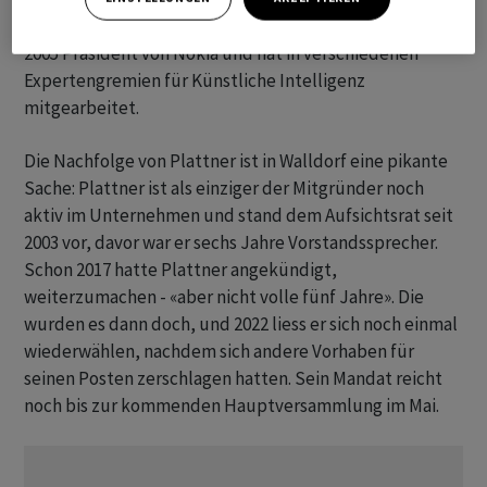
Aufsichtsrat der Walldorfer sass. Ala-Pietilä war 1999 bis
2005 Präsident von Nokia und hat in verschiedenen
Expertengremien für Künstliche Intelligenz
mitgearbeitet.
Die Nachfolge von Plattner ist in Walldorf eine pikante
Sache: Plattner ist als einziger der Mitgründer noch
aktiv im Unternehmen und stand dem Aufsichtsrat seit
2003 vor, davor war er sechs Jahre Vorstandssprecher.
Schon 2017 hatte Plattner angekündigt,
weiterzumachen - «aber nicht volle fünf Jahre». Die
wurden es dann doch, und 2022 liess er sich noch einmal
wiederwählen, nachdem sich andere Vorhaben für
seinen Posten zerschlagen hatten. Sein Mandat reicht
noch bis zur kommenden Hauptversammlung im Mai.