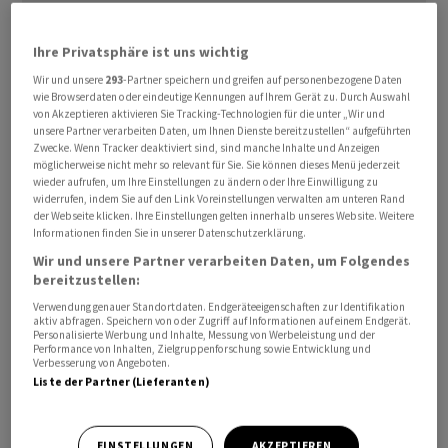
Ihre Privatsphäre ist uns wichtig
Wir und unsere
293
-Partner speichern und greifen auf personenbezogene Daten
wie Browserdaten oder eindeutige Kennungen auf Ihrem Gerät zu. Durch Auswahl
von Akzeptieren aktivieren Sie Tracking-Technologien für die unter „Wir und
unsere Partner verarbeiten Daten, um Ihnen Dienste bereitzustellen“ aufgeführten
Vor knapp einem Jahr hatte SAP Renjen nach langer
Zwecke. Wenn Tracker deaktiviert sind, sind manche Inhalte und Anzeigen
möglicherweise nicht mehr so relevant für Sie. Sie können dieses Menü jederzeit
Suche als Nachfolger für Plattner vorgestellt, im Mai
wieder aufrufen, um Ihre Einstellungen zu ändern oder Ihre Einwilligung zu
letzten Jahres war Renjen bereits in den Kontrollrat
widerrufen, indem Sie auf den Link Voreinstellungen verwalten am unteren Rand
der Webseite klicken. Ihre Einstellungen gelten innerhalb unseres Website. Weitere
eingezogen. Er sollte als ehemaliger Chef der
Informationen finden Sie in unserer Datenschutzerklärung.
Unternehmensberatung Deloitte vor allem die
Wir und unsere Partner verarbeiten Daten, um Folgendes
Kundensicht auf SAP mitbringen, um Impulse zu
bereitzustellen:
setzen. SAP verwarf die Pläne nun aber. Dem Vernehmen
Verwendung genauer Standortdaten. Endgeräteeigenschaften zur Identifikation
nach konnte sich der Amerikaner nicht mit der in
aktiv abfragen. Speichern von oder Zugriff auf Informationen auf einem Endgerät.
Personalisierte Werbung und Inhalte, Messung von Werbeleistung und der
Deutschland gesetzlich vorgesehenen Funktion als
Performance von Inhalten, Zielgruppenforschung sowie Entwicklung und
Verbesserung von Angeboten.
Aufseher des Konzernvorstands anfreunden.
Liste der Partner (Lieferanten)
Mit Pekka Ala-Pietilä (67) kommt nun ein alter
Bekannter wieder, der bereits von 2002 bis 2021 im
EINSTELLUNGEN
AKZEPTIEREN