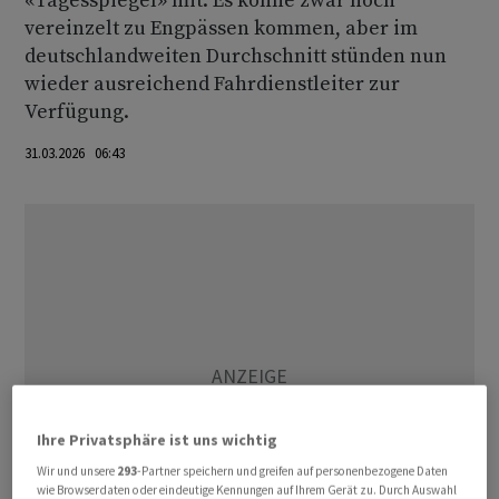
«Tagesspiegel» mit. Es könne zwar noch
vereinzelt zu Engpässen kommen, aber im
deutschlandweiten Durchschnitt stünden nun
wieder ausreichend Fahrdienstleiter zur
Verfügung.
31.03.2026 06:43
Ihre Privatsphäre ist uns wichtig
Wir und unsere
293
-Partner speichern und greifen auf personenbezogene Daten
wie Browserdaten oder eindeutige Kennungen auf Ihrem Gerät zu. Durch Auswahl