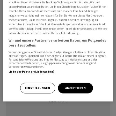
von Akzeptieren aktivieren Sie Tracking-Technologien für die unter „Wir und
unsere Partner verarbeiten Daten, um Ihnen Dienste bereitzustellen“ aufgeführten
Zwecke. Wenn Tracker deaktiviert sind, sind manche Inhalte und Anzeigen
möglicherweise nicht mehr so relevant für Sie. Sie können dieses Menü jederzeit
Demnach wurden bis Dezember 2025 insgesamt rund
wieder aufrufen, um Ihre Einstellungen zu ändern oder Ihre Einwilligung zu
widerrufen, indem Sie auf den Link Voreinstellungen verwalten am unteren Rand
2.200 neue Mitarbeiterinnen und Mitarbeiter für den
der Webseite klicken. Ihre Einstellungen gelten innerhalb unseres Website. Weitere
Stellwerksdienst eingestellt. Dies entspreche einer
Informationen finden Sie in unserer Datenschutzerklärung.
Steigerung von 10 Prozent gegenüber dem
Wir und unsere Partner verarbeiten Daten, um Folgendes
Vorjahresniveau./rew/DP/zb
bereitzustellen:
Verwendung genauer Standortdaten. Endgeräteeigenschaften zur Identifikation
aktiv abfragen. Speichern von oder Zugriff auf Informationen auf einem Endgerät.
(AWP)
Personalisierte Werbung und Inhalte, Messung von Werbeleistung und der
Performance von Inhalten, Zielgruppenforschung sowie Entwicklung und
Verbesserung von Angeboten.
Liste der Partner (Lieferanten)
EINSTELLUNGEN
AKZEPTIEREN