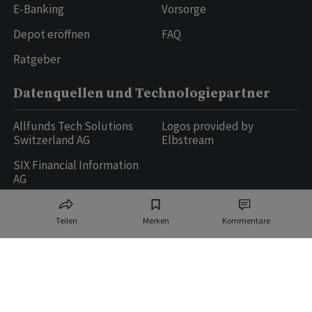
E-Banking
Vorsorge
Depot eröffnen
FAQ
Ratgeber
Datenquellen und Technologiepartner
Allfunds Tech Solutions
Logos provided by
Switzerland AG
Elbstream
SIX Financial Information
AG
Teilen
Merken
Kommentare
Ringier AG | Ringier Medien Schweiz
16
weitere Publikationen