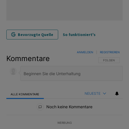
Bevorzugte Quelle
So funktioniert's
ANMELDEN
|
REGISTRIEREN
Kommentare
FOLGE DIESER U
FOLGEN
NEUESTE
ALLE KOMMENTARE
Alle Kommentare
Noch keine Kommentare
WERBUNG