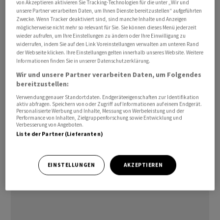
von Akzeptieren aktivieren Sie Tracking-Technologien für die unter „Wir und
Bahnfunksystems GSM-R.hatte bei der Deutschen Bahn
unsere Partner verarbeiten Daten, um Ihnen Dienste bereitzustellen“ aufgeführten
Zwecke. Wenn Tracker deaktiviert sind, sind manche Inhalte und Anzeigen
(DB) am späten Dienstagabend für rund zwei Stunden
möglicherweise nicht mehr so relevant für Sie. Sie können dieses Menü jederzeit
Stillstand gesorgt. Es waren etliche Reisende betroffen.
wieder aufrufen, um Ihre Einstellungen zu ändern oder Ihre Einwilligung zu
widerrufen, indem Sie auf den Link Voreinstellungen verwalten am unteren Rand
Gegen 0.30 Uhr fuhren die ersten Züge wieder. Danach
der Webseite klicken. Ihre Einstellungen gelten innerhalb unseres Website. Weitere
lief der Verkehr am frühen Morgen nach Angaben der
Informationen finden Sie in unserer Datenschutzerklärung.
Bahn Schritt für Schritt wieder an./sl/DP/stk
Wir und unsere Partner verarbeiten Daten, um Folgendes
bereitzustellen:
(AWP)
Verwendung genauer Standortdaten. Endgeräteeigenschaften zur Identifikation
aktiv abfragen. Speichern von oder Zugriff auf Informationen auf einem Endgerät.
Personalisierte Werbung und Inhalte, Messung von Werbeleistung und der
Performance von Inhalten, Zielgruppenforschung sowie Entwicklung und
Verbesserung von Angeboten.
Liste der Partner (Lieferanten)
EINSTELLUNGEN
AKZEPTIEREN