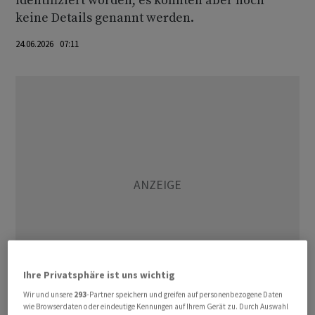
identifiziert worden, es könnten aber noch
keine Details genannt werden.
24.06.2026 07:11
Ihre Privatsphäre ist uns wichtig
Wir und unsere
293
-Partner speichern und greifen auf personenbezogene Daten
wie Browserdaten oder eindeutige Kennungen auf Ihrem Gerät zu. Durch Auswahl
Eine deutschlandweite Störung des digitalen