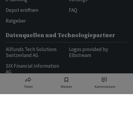
Depot eröffnen
FAQ
Ratgeber
Datenquellen und Technologiepartner
Allfunds Tech Solutions
Logos provided by
Switzerland AG
Elbstream
SIX Financial Information
AG
Teilen
Merken
Kommentare
Ringier AG | Ringier Medien Schweiz
16
weitere Publikationen