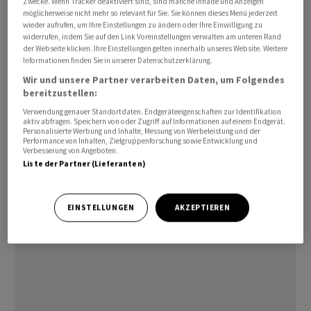
Zwecke. Wenn Tracker deaktiviert sind, sind manche Inhalte und Anzeigen
möglicherweise nicht mehr so relevant für Sie. Sie können dieses Menü jederzeit
wieder aufrufen, um Ihre Einstellungen zu ändern oder Ihre Einwilligung zu
widerrufen, indem Sie auf den Link Voreinstellungen verwalten am unteren Rand
der Webseite klicken. Ihre Einstellungen gelten innerhalb unseres Website. Weitere
Informationen finden Sie in unserer Datenschutzerklärung.
Wir und unsere Partner verarbeiten Daten, um Folgendes
bereitzustellen:
Verwendung genauer Standortdaten. Endgeräteeigenschaften zur Identifikation
Die 3,9 Milliarden Euro schwere Übernahme des
aktiv abfragen. Speichern von oder Zugriff auf Informationen auf einem Endgerät.
Personalisierte Werbung und Inhalte, Messung von Werbeleistung und der
dänischen Softwareanbieters Simcorp hatte der Dax-
Performance von Inhalten, Zielgruppenforschung sowie Entwicklung und
Verbesserung von Angeboten.
Konzern im April angekündigt. Voraussetzung für eine
Liste der Partner (Lieferanten)
erfolgreiche Übernahme ist, dass den Frankfurtern
mehr als die Hälfte der Simcorp-Anteile angeboten
werden./lew/stk
EINSTELLUNGEN
AKZEPTIEREN