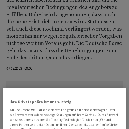
der Aufsichtsbehörden zu erhalten und um die
regulatorischen Bedingungen des Angebots zu
erfüllen. Dabei wird angenommen, dass auch
die neue Frist nicht reichen wird. Stattdessen
soll auch diese nochmal verlängert werden, was
momentan nur wegen regulatorischer Vorgaben
nicht so weit im Voraus geht. Die Deutsche Börse
geht davon aus, dass die Genehmigungen zum
Ende des dritten Quartals vorliegen.
07.07.2023 09:02
Ihre Privatsphäre ist uns wichtig
Wir und unsere
293
-Partner speichern und greifen auf personenbezogene Daten
wie Browserdaten oder eindeutige Kennungen auf Ihrem Gerät zu. Durch Auswahl
von Akzeptieren aktivieren Sie Tracking-Technologien für die unter „Wir und
unsere Partner verarbeiten Daten, um Ihnen Dienste bereitzustellen“ aufgeführten