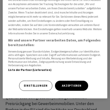
wie Browserdaten oder eindeutige Kennungen auf Ihrem Gerät zu. Durch Auswahl
von Akzeptieren aktivieren Sie Tracking-Technologien für die unter „Wir und
unsere Partner verarbeiten Daten, um Ihnen Dienste bereitzustellen“ aufgeführten
Aus Notenbanksicht sei natürlich wichtig, wie der
Zwecke. Wenn Tracker deaktiviert sind, sind manche Inhalte und Anzeigen
möglicherweise nicht mehr so relevant für Sie. Sie können dieses Menü jederzeit
Finanzsektor und die Banken in diesem Zusammenhang
wieder aufrufen, um Ihre Einstellungen zu ändern oder Ihre Einwilligung zu
aufgestellt seien. «Und da zeigt sich schon, dass das,
widerrufen, indem Sie auf den Link Voreinstellungen verwalten am unteren Rand
was wir in den letzten zehn Jahren an Massnahmen
der Webseite klicken. Ihre Einstellungen gelten innerhalb unseres Website. Weitere
Informationen finden Sie in unserer Datenschutzerklärung.
ergriffen haben, jetzt durchaus seine Wirkung auch
Wir und unsere Partner verarbeiten Daten, um Folgendes
zeigt», sagte Nagel. Die Banken seien besser
bereitzustellen:
kapitalisiert und liquiditätsseitig stärker aufgestellt.
Verwendung genauer Standortdaten. Endgeräteeigenschaften zur Identifikation
Das helfe, Risiken beherrschbar zu halten.
aktiv abfragen. Speichern von oder Zugriff auf Informationen auf einem Endgerät.
Personalisierte Werbung und Inhalte, Messung von Werbeleistung und der
Performance von Inhalten, Zielgruppenforschung sowie Entwicklung und
Verbesserung von Angeboten.
Zuletzt gerieten Gewerbeobjekte in der
Liste der Partner (Lieferanten)
Immobilienkrise immer stärker unter Druck - vor allem
Büros, die unter dem Trend zum Homeoffice leiden und
zunehmend die Bilanzen von Banken belasten. Laut
EINSTELLUNGEN
AKZEPTIEREN
Verband deutscher Pfandbriefbanken gab es im vierten
Quartal 2023 den grössten jemals gemessenen
Preisrückgang bei Gewerbeimmobilien. Unter den
Banken in der EU sind die Institute aus Deutschland