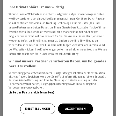
Je weiter sich China von den "Normen und Regeln" der
Ihre Privatsphäre ist uns wichtig
regelbasierten internationalen Ordnung entferne,
Wir und unsere
293
-Partner speichern und greifen auf personenbezogene Daten
desto mehr könnten sich kritische Abhängigkeiten auch
wie Browserdaten oder eindeutige Kennungen auf Ihrem Gerät zu. Durch Auswahl
von Akzeptieren aktivieren Sie Tracking-Technologien für die unter „Wir und
einzelner Branchen oder Unternehmen vom
unsere Partner verarbeiten Daten, um Ihnen Dienste bereitzustellen“ aufgeführten
chinesischen Markt als Problem erweisen, heisst es. Für
Zwecke. Wenn Tracker deaktiviert sind, sind manche Inhalte und Anzeigen
möglicherweise nicht mehr so relevant für Sie. Sie können dieses Menü jederzeit
Firmen sei es im volkswirtschaftlichen wie auch im
wieder aufrufen, um Ihre Einstellungen zu ändern oder Ihre Einwilligung zu
unternehmerischen Interesse, übergrosse Risiken zu
widerrufen, indem Sie auf den Link Voreinstellungen verwalten am unteren Rand
der Webseite klicken. Ihre Einstellungen gelten innerhalb unseres Website. Weitere
vermeiden und Anreize für ihren raschen Abbau zu
Informationen finden Sie in unserer Datenschutzerklärung.
schaffen: "Die Bundesregierung arbeitet auf ein De-
Wir und unsere Partner verarbeiten Daten, um Folgendes
Risking der Wirtschaftsbeziehungen zu China hin."
bereitzustellen:
Zugleich heisst es, der chinesische Markt bleibe für
Verwendung genauer Standortdaten. Endgeräteeigenschaften zur Identifikation
viele Unternehmen von grosser Bedeutung.
aktiv abfragen. Speichern von oder Zugriff auf Informationen auf einem Endgerät.
Personalisierte Werbung und Inhalte, Messung von Werbeleistung und der
Performance von Inhalten, Zielgruppenforschung sowie Entwicklung und
Verbesserung von Angeboten.
Die Bundesregierung werde weiterhin für
Liste der Partner (Lieferanten)
chinabezogene Risiken "sensibilisieren" und den
Austausch mit Unternehmen intensivieren. Weiter
heisst es: "Die Bundesregierung erwartet, dass die
EINSTELLUNGEN
AKZEPTIEREN
Unternehmen sich im Rahmen der bestehenden