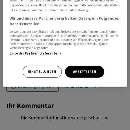
widerrufen, indem Sie auf den Link Voreinstellungen verwalten am unteren Rand
der Webseite klicken. Ihre Einstellungen gelten innerhalb unseres Website. Weitere
Informationen finden Sie in unserer Datenschutzerklärung.
Wir und unsere Partner verarbeiten Daten, um Folgendes
bereitzustellen:
Verwendung genauer Standortdaten. Endgeräteeigenschaften zur Identifikation
aktiv abfragen. Speichern von oder Zugriff auf Informationen auf einem Endgerät.
Personalisierte Werbung und Inhalte, Messung von Werbeleistung und der
Performance von Inhalten, Zielgruppenforschung sowie Entwicklung und
Verbesserung von Angeboten.
Liste der Partner (Lieferanten)
EINSTELLUNGEN
AKZEPTIEREN
Bevorzugte Quelle
So funktioniert's
Ihr Kommentar
Die Kommentarfunktion wurde geschlossen.