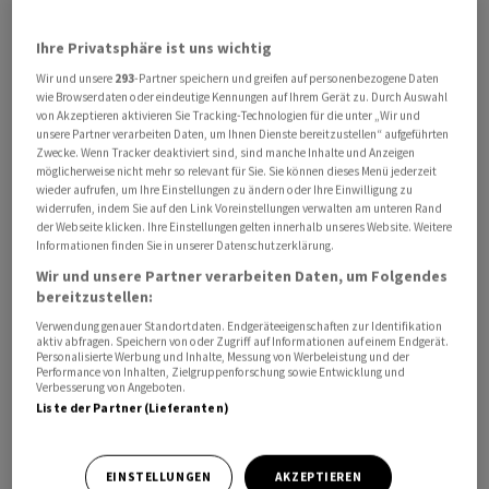
USA. Dorthin wurden im Mai Waren im Wert von 14,1
Milliarden Euro exportiert, fast ein Viertel (23,1
Ihre Privatsphäre ist uns wichtig
Prozent) mehr als im April. Gemessen am
Wir und unsere
293
-Partner speichern und greifen auf personenbezogene Daten
wie Browserdaten oder eindeutige Kennungen auf Ihrem Gerät zu. Durch Auswahl
Vorjahresmonat waren die Exporte gut 15 Prozent höher.
von Akzeptieren aktivieren Sie Tracking-Technologien für die unter „Wir und
unsere Partner verarbeiten Daten, um Ihnen Dienste bereitzustellen“ aufgeführten
Ökonomen warnen aber vor zu viel Euphorie. «Die
Zwecke. Wenn Tracker deaktiviert sind, sind manche Inhalte und Anzeigen
möglicherweise nicht mehr so relevant für Sie. Sie können dieses Menü jederzeit
üppigen Exportzuwächse gegenüber den USA sollten
wieder aufrufen, um Ihre Einstellungen zu ändern oder Ihre Einwilligung zu
derweil nicht als Trendwende im transatlantischen
widerrufen, indem Sie auf den Link Voreinstellungen verwalten am unteren Rand
der Webseite klicken. Ihre Einstellungen gelten innerhalb unseres Website. Weitere
Handel verstanden werden», schrieb Thomas Gitzel,
Informationen finden Sie in unserer Datenschutzerklärung.
Chefvolkswirt der VP Bank. «Die Handelshemmnisse
Wir und unsere Partner verarbeiten Daten, um Folgendes
haben sich mit den Trump'schen Zöllen erhöht,
bereitzustellen:
gleichzeitig verlagern viele Unternehmen ihre
Verwendung genauer Standortdaten. Endgeräteeigenschaften zur Identifikation
aktiv abfragen. Speichern von oder Zugriff auf Informationen auf einem Endgerät.
Produktion direkt in die USA.» Damit werde das
Personalisierte Werbung und Inhalte, Messung von Werbeleistung und der
Exportvolumen über den Atlantik nachhaltig ein
Performance von Inhalten, Zielgruppenforschung sowie Entwicklung und
Verbesserung von Angeboten.
geringes sein.
Liste der Partner (Lieferanten)
Europa-Geschäft schwächelt
EINSTELLUNGEN
AKZEPTIEREN