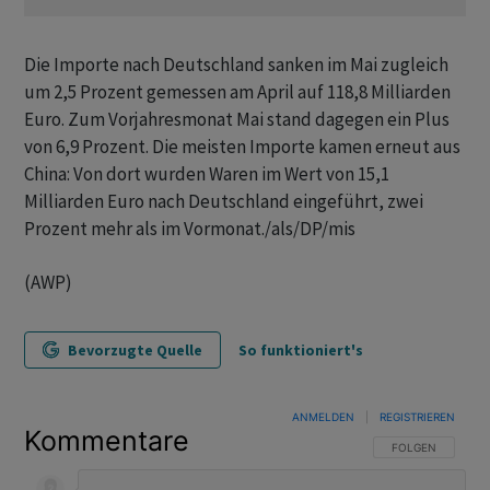
Die Importe nach Deutschland sanken im Mai zugleich
um 2,5 Prozent gemessen am April auf 118,8 Milliarden
Euro. Zum Vorjahresmonat Mai stand dagegen ein Plus
von 6,9 Prozent. Die meisten Importe kamen erneut aus
China: Von dort wurden Waren im Wert von 15,1
Milliarden Euro nach Deutschland eingeführt, zwei
Prozent mehr als im Vormonat./als/DP/mis
(AWP)
Bevorzugte Quelle
So funktioniert's
ANMELDEN
|
REGISTRIEREN
Kommentare
FOLGE DIESER U
FOLGEN