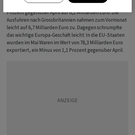
Im Mai wuchsen zudem die Exporte nach China um 7,1
Prozent gegenüber April auf 6,2 Milliarden Euro. Die
Ausfuhren nach Grossbritannien nahmen zum Vormonat
leicht auf 6,7 Milliarden Euro zu. Dagegen schrumpfte
das wichtige Europa-Geschäft leicht: In die EU-Staaten
wurden im Mai Waren im Wert von 78,3 Milliarden Euro
exportiert, ein Minus von 1,1 Prozent gegenüber April.