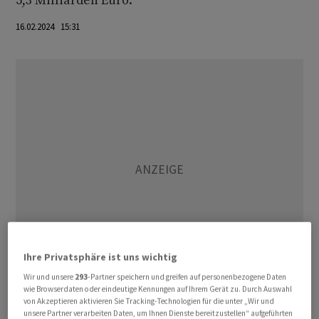
5,3 Milliarden Euro.
16.02.2024 15:31
Ihre Privatsphäre ist uns wichtig
Wir und unsere
293
-Partner speichern und greifen auf personenbezogene Daten
wie Browserdaten oder eindeutige Kennungen auf Ihrem Gerät zu. Durch Auswahl
Bereits 2022 war in Deutschland der Strom- und
von Akzeptieren aktivieren Sie Tracking-Technologien für die unter „Wir und
unsere Partner verarbeiten Daten, um Ihnen Dienste bereitzustellen“ aufgeführten
Gasverbrauch wegen der Energiekrise deutlich