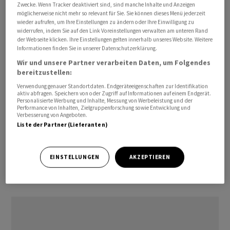
Zwecke. Wenn Tracker deaktiviert sind, sind manche Inhalte und Anzeigen
gesunken: Laut «Spiegel» bei Gas um 19 Prozent im
möglicherweise nicht mehr so relevant für Sie. Sie können dieses Menü jederzeit
wieder aufrufen, um Ihre Einstellungen zu ändern oder Ihre Einwilligung zu
Vergleich zu 2021, bei Strom um 5,7 Prozent.
widerrufen, indem Sie auf den Link Voreinstellungen verwalten am unteren Rand
der Webseite klicken. Ihre Einstellungen gelten innerhalb unseres Website. Weitere
Der Präsident der Bundesnetzagentur, Klaus Müller,
Informationen finden Sie in unserer Datenschutzerklärung.
sieht einen stabilen Trend im Verhalten der Deutschen.
Wir und unsere Partner verarbeiten Daten, um Folgendes
bereitzustellen:
«Die letzten beiden Winter waren vergleichsweise mild,
Verwendung genauer Standortdaten. Endgeräteeigenschaften zur Identifikation
und die privaten Haushalte reagieren immer noch
aktiv abfragen. Speichern von oder Zugriff auf Informationen auf einem Endgerät.
sensibel auf das hohe Preisniveau», sagte Müller dem
Personalisierte Werbung und Inhalte, Messung von Werbeleistung und der
Performance von Inhalten, Zielgruppenforschung sowie Entwicklung und
Nachrichtenmagazin. Auch würden die Beratungs- und
Verbesserung von Angeboten.
Liste der Partner (Lieferanten)
Informationsangebote zur Energieeinsparung seit
Beginn des Ukrainekrieges sprunghaft mehr
genutzt./tob/DP/nas
EINSTELLUNGEN
AKZEPTIEREN
(AWP)