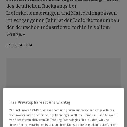
des deutlichen Rückgangs bei
Lieferkettenstörungen und Materialengpässen
im vergangenen Jahr ist der Lieferkettenumbau
der deutschen Industrie weiterhin in vollem
Gange.»
12.02.2024 10:34
Ihre Privatsphäre ist uns wichtig
Wir und unsere
293
-Partner speichern und greifen auf personenbezogene Daten
wie Browserdaten oder eindeutige Kennungen auf Ihrem Gerät zu. Durch Auswahl
von Akzeptieren aktivieren Sie Tracking-Technologien für die unter „Wir und
unsere Partner verarbeiten Daten, um Ihnen Dienste bereitzustellen“ aufgeführten