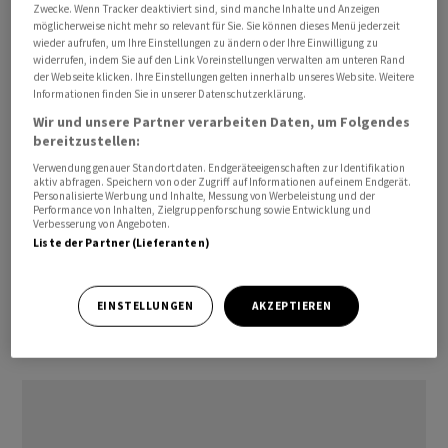
Zwecke. Wenn Tracker deaktiviert sind, sind manche Inhalte und Anzeigen
möglicherweise nicht mehr so relevant für Sie. Sie können dieses Menü jederzeit
wieder aufrufen, um Ihre Einstellungen zu ändern oder Ihre Einwilligung zu
widerrufen, indem Sie auf den Link Voreinstellungen verwalten am unteren Rand
der Webseite klicken. Ihre Einstellungen gelten innerhalb unseres Website. Weitere
Der Umfrage der Münchner Wirtschaftsforscher zufolge
Informationen finden Sie in unserer Datenschutzerklärung.
haben 45 Prozent der Industrieunternehmen ihre
Wir und unsere Partner verarbeiten Daten, um Folgendes
bereitzustellen:
Lagerhaltung vergangenes Jahr erhöht. Allerdings
planen nur 12 Prozent weitere Lagererhöhungen für die
Verwendung genauer Standortdaten. Endgeräteeigenschaften zur Identifikation
aktiv abfragen. Speichern von oder Zugriff auf Informationen auf einem Endgerät.
Zukunft. 44 Prozent der Firmen gaben eine verbesserte
Personalisierte Werbung und Inhalte, Messung von Werbeleistung und der
Performance von Inhalten, Zielgruppenforschung sowie Entwicklung und
Überwachung ihrer Lieferketten an. In der
Verbesserung von Angeboten.
Autoindustrie haben 34 Prozent der Firmen damit
Liste der Partner (Lieferanten)
begonnen, Vorprodukte selbst zu produzieren, die sie
bisher von Zulieferern bezogen hatten./rol/DP/men
EINSTELLUNGEN
AKZEPTIEREN
(AWP)