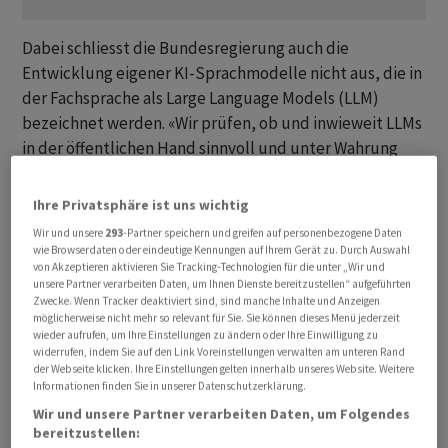
Dabei schliesst die Bundesregierung auch die
Entwicklung eigener KI-Sprachmodelle nicht aus, die in
der Fachsprache als Large Language Models (LLM)
bezeichnet werden. «Wir prüfen, ob und inwieweit LLMs
in der öffentlichen Hand sinnvoll und unter Wahrung
des Datenschutzes zum Einsatz kommen sollten.»
Ihre Privatsphäre ist uns wichtig
Das Papier sieht vor, dass dabei das Beratungszentrum
Wir und unsere
293
-Partner speichern und greifen auf personenbezogene Daten
für Künstliche Intelligenz in der öffentlichen
wie Browserdaten oder eindeutige Kennungen auf Ihrem Gerät zu. Durch Auswahl
von Akzeptieren aktivieren Sie Tracking-Technologien für die unter „Wir und
Verwaltung (BeKI), die Algorithmenbewertungsstelle
unsere Partner verarbeiten Daten, um Ihnen Dienste bereitzustellen“ aufgeführten
für Behörden und Organisationen mit
Zwecke. Wenn Tracker deaktiviert sind, sind manche Inhalte und Anzeigen
möglicherweise nicht mehr so relevant für Sie. Sie können dieses Menü jederzeit
Sicherheitsaufgaben (ABOS) und der
wieder aufrufen, um Ihre Einstellungen zu ändern oder Ihre Einwilligung zu
Bundesdatenschutzbeauftragte beteiligt werden.
widerrufen, indem Sie auf den Link Voreinstellungen verwalten am unteren Rand
Zusammen mit den Datenlaboren der
der Webseite klicken. Ihre Einstellungen gelten innerhalb unseres Website. Weitere
Informationen finden Sie in unserer Datenschutzerklärung.
Bundesministerien sollen die Institutionen auf die
Wir und unsere Partner verarbeiten Daten, um Folgendes
Einhaltung der Datensicherheit und des Datenschutzes
bereitzustellen:
achten und sich an den Leitlinien der digitalen