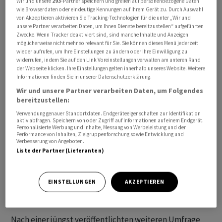
Wir und unsere
293
-Partner speichern und greifen auf personenbezogene Daten
wie Browserdaten oder eindeutige Kennungen auf Ihrem Gerät zu. Durch Auswahl
von Akzeptieren aktivieren Sie Tracking-Technologien für die unter „Wir und
unsere Partner verarbeiten Daten, um Ihnen Dienste bereitzustellen“ aufgeführten
Zwecke. Wenn Tracker deaktiviert sind, sind manche Inhalte und Anzeigen
möglicherweise nicht mehr so relevant für Sie. Sie können dieses Menü jederzeit
wieder aufrufen, um Ihre Einstellungen zu ändern oder Ihre Einwilligung zu
Haeusgen verwies auf eine Umfrage des Verbandes, bei
widerrufen, indem Sie auf den Link Voreinstellungen verwalten am unteren Rand
der Webseite klicken. Ihre Einstellungen gelten innerhalb unseres Website. Weitere
der Anfang des Jahres 45 Prozent der 320
Informationen finden Sie in unserer Datenschutzerklärung.
teilnehmenden Mitgliedsfirmen angaben, ihre
Wir und unsere Partner verarbeiten Daten, um Folgendes
Chinastrategie zu überdenken. Als wichtigste Gründe
bereitzustellen:
wurden geopolitische Spannungen, "Kaufen Sie vor
Verwendung genauer Standortdaten. Endgeräteeigenschaften zur Identifikation
Ort", (buy local)-Anforderungen der lokalen Verwaltung
aktiv abfragen. Speichern von oder Zugriff auf Informationen auf einem Endgerät.
Personalisierte Werbung und Inhalte, Messung von Werbeleistung und der
sowie die allgemeine konjunkturelle Abschwächung auf
Performance von Inhalten, Zielgruppenforschung sowie Entwicklung und
Verbesserung von Angeboten.
dem chinesischen Markt genannt. "Immer wieder
Liste der Partner (Lieferanten)
berichten VDMA-Mitgliedsfirmen von Behinderungen
bei Ausschreibungen oder Projekten durch unfaire
nationale Regeln und Anforderungen", kritisierte
EINSTELLUNGEN
AKZEPTIEREN
Haeusgen.
Nach einer jüngst veröffentlichten weiteren Umfrage