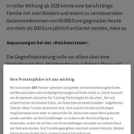
In voller Wirkung ab 2028 könne eine berufstätige
Familie mit zwei Kindern und einem zu versteuernden
Gesamteinkommen von 60.000 Euro gegenüber heute
um mehr als 600 Euro jährlich entlastet werden, hiess es.
Anpassungen bei der «Reichensteuer»
Die Gegenfinanzierung solle vor allem über eine
Veränderung der «Reichensteuer» erfolgen. Diese soll
gesplittet werden: Ab einem zu versteuernden
Einkommen von 250.000 EUR soll ein Steuersatz von 45
Ihre Privatsphäre ist uns wichtig
Prozent gelten, ab einem zu versteuernden Einkommen
Wir und unsere
293
-Partner speichern und greifen auf personenbezogene Daten
wie Browserdaten oder eindeutige Kennungen auf Ihrem Gerät zu. Durch Auswahl
von 280.000 EUR ein Satz von 47 Prozent. Derzeit liegt
von Akzeptieren aktivieren Sie Tracking-Technologien für die unter „Wir und
der Höchststeuersatz bei 45 Prozent, der ab einem zu
unsere Partner verarbeiten Daten, um Ihnen Dienste bereitzustellen“ aufgeführten
Zwecke. Wenn Tracker deaktiviert sind, sind manche Inhalte und Anzeigen
versteuernden Einkommen von 277.826 Euro greift.
möglicherweise nicht mehr so relevant für Sie. Sie können dieses Menü jederzeit
wieder aufrufen, um Ihre Einstellungen zu ändern oder Ihre Einwilligung zu
Geringerer «Handwerkerbonus»
widerrufen, indem Sie auf den Link Voreinstellungen verwalten am unteren Rand
der Webseite klicken. Ihre Einstellungen gelten innerhalb unseres Website. Weitere
Informationen finden Sie in unserer Datenschutzerklärung.