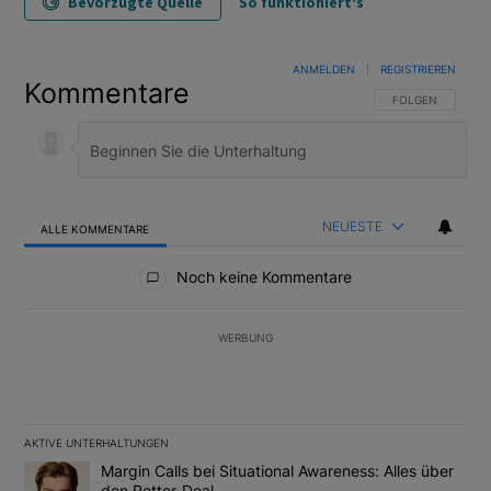
Bevorzugte Quelle
So funktioniert's
ANMELDEN
|
REGISTRIEREN
Kommentare
FOLGE DIESER U
FOLGEN
NEUESTE
ALLE KOMMENTARE
Alle Kommentare
Noch keine Kommentare
WERBUNG
AKTIVE UNTERHALTUNGEN
Das Folgende ist eine Liste der am meisten kommentierten Artikel
Ein Trendartikel mit dem Titel "Margin Calls bei Situational Awar
Margin Calls bei Situational Awareness: Alles über
den Retter-Deal