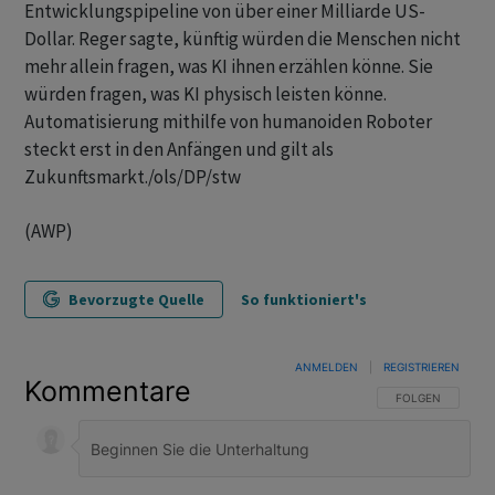
Entwicklungspipeline von über einer Milliarde US-
Dollar. Reger sagte, künftig würden die Menschen nicht
mehr allein fragen, was KI ihnen erzählen könne. Sie
würden fragen, was KI physisch leisten könne.
Automatisierung mithilfe von humanoiden Roboter
steckt erst in den Anfängen und gilt als
Zukunftsmarkt./ols/DP/stw
(AWP)
Bevorzugte Quelle
So funktioniert's
ANMELDEN
|
REGISTRIEREN
Kommentare
FOLGE DIESER U
FOLGEN