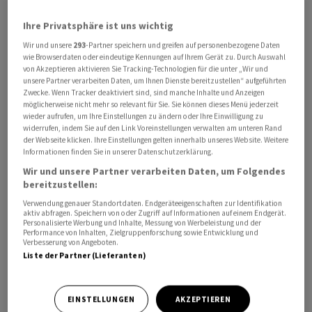
Qualcomm und Nvidia sowie Amazon , der fränkische
Ihre Privatsphäre ist uns wichtig
Auto- und Industriezulieferer Schaeffler und der
Wir und unsere
293
-Partner speichern und greifen auf personenbezogene Daten
Technologiekonzern Bosch. Ausserdem beteiligt sich
wie Browserdaten oder eindeutige Kennungen auf Ihrem Gerät zu. Durch Auswahl
die Europäische Investitionsbank. Mit welchen Summen
von Akzeptieren aktivieren Sie Tracking-Technologien für die unter „Wir und
sich die einzelnen Investoren an der Runde beteiligen
unsere Partner verarbeiten Daten, um Ihnen Dienste bereitzustellen“ aufgeführten
Zwecke. Wenn Tracker deaktiviert sind, sind manche Inhalte und Anzeigen
und wie viel Geld bereits geflossen ist, wurde nicht
möglicherweise nicht mehr so relevant für Sie. Sie können dieses Menü jederzeit
mitgeteilt.
wieder aufrufen, um Ihre Einstellungen zu ändern oder Ihre Einwilligung zu
widerrufen, indem Sie auf den Link Voreinstellungen verwalten am unteren Rand
der Webseite klicken. Ihre Einstellungen gelten innerhalb unseres Website. Weitere
Roboter sollen in Industrie eingesetzt werden
Informationen finden Sie in unserer Datenschutzerklärung.
Wir und unsere Partner verarbeiten Daten, um Folgendes
Neura-Gründer David Reger sagte, die Zukunft der
bereitzustellen:
Künstlichen Intelligenz (KI) werde nicht einfach auf
Verwendung genauer Standortdaten. Endgeräteeigenschaften zur Identifikation
aktiv abfragen. Speichern von oder Zugriff auf Informationen auf einem Endgerät.
Bildschirmen stattfinden. Sie werde sich bewegen,
Personalisierte Werbung und Inhalte, Messung von Werbeleistung und der
Performance von Inhalten, Zielgruppenforschung sowie Entwicklung und
interagieren, lernen und in der realen Welt an unserer
Verbesserung von Angeboten.
Seite arbeiten. Die Firma entwickelt humanoide
Liste der Partner (Lieferanten)
Roboter, die sehen und hören können und einen
Tastsinn haben. Sie sollen beispielsweise in der
EINSTELLUNGEN
AKZEPTIEREN
Industrie oder auch in Haushalten zum Einsatz kommen