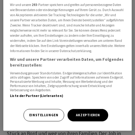
Wir und unsere
293
-Partner speichern und greifen auf personenbezogene Daten
wie Browserdaten oder eindeutige Kennungen auf Ihrem Gerät zu. Durch Auswahl
von Akzeptieren aktivieren Sie Tracking-Technologien für die unter „Wir und
In einem ersten Schritt haben die Behörden für drei
unsere Partner verarbeiten Daten, um Ihnen Dienste bereitzustellen“ aufgeführten
Zwecke. Wenn Tracker deaktiviert sind, sind manche Inhalte und Anzeigen
entsprechend ausgerüstete Binnenschiffe der Reederei
möglicherweise nicht mehr so relevant für Sie. Sie können dieses Menü jederzeit
Deymann und der kommunalen Häfen und
wieder aufrufen, um Ihre Einstellungen zu ändern oder Ihre Einwilligung zu
widerrufen, indem Sie auf den Link Voreinstellungen verwalten am unteren Rand
Güterverkehr Köln AG (HGK) Genehmigungen erteilt. Es
der Webseite klicken. Ihre Einstellungen gelten innerhalb unseres Website. Weitere
sei aber geplant, weitere Frachter auf dem Rhein mit
Informationen finden Sie in unserer Datenschutzerklärung.
der nötigen Technik für die Fernsteuerung
Wir und unsere Partner verarbeiten Daten, um Folgendes
bereitzustellen:
auszustatten, teilten die Reedereien mit. Ausserdem
seien Anträge gestellt, um auch auf
Verwendung genauer Standortdaten. Endgeräteeigenschaften zur Identifikation
aktiv abfragen. Speichern von oder Zugriff auf Informationen auf einem Endgerät.
Streckenabschnitten im nordwestdeutschen
Personalisierte Werbung und Inhalte, Messung von Werbeleistung und der
Performance von Inhalten, Zielgruppenforschung sowie Entwicklung und
Kanalgebiet sowie auf dem Mittellandkanal Schiffe aus
Verbesserung von Angeboten.
der Ferne zu steuern. Aus Sicherheitsgründen soll
Liste der Partner (Lieferanten)
vorerst aber immer noch die reguläre Mannschaft an
Bord sein.
EINSTELLUNGEN
AKZEPTIEREN
Bislang seien Binnenschiffer in der Regel 14 Tage am
Stück an Bord und weg von ihren Familien. Der Job in