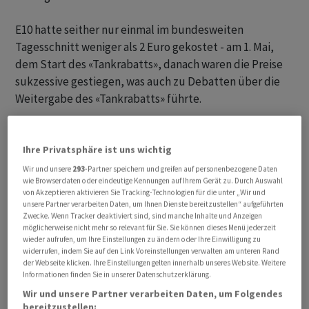
E10 hatte seither nur einmal im bundesweiten
Tagesschnitt weniger als 2 Euro gekostet - am 1. Mai,
dem Start des «Tankrabatts», danach waren die Preise
sukzessive gestiegen, was auch zu Debatten über die
Weitergabe des «Tankrabatts» führte.
Sinkender Ölpreis hilft
Ihre Privatsphäre ist uns wichtig
Zum aktuellen Rückgang dürfte vor allem der sinkende
Wir und unsere
293
-Partner speichern und greifen auf personenbezogene Daten
Ölpreis beigetragen haben, der seit einem Hoch am
wie Browserdaten oder eindeutige Kennungen auf Ihrem Gerät zu. Durch Auswahl
von Akzeptieren aktivieren Sie Tracking-Technologien für die unter „Wir und
Montag deutlich nachgegeben hat. Dennoch war E10 am
unsere Partner verarbeiten Daten, um Ihnen Dienste bereitzustellen“ aufgeführten
Donnerstag nur 14,2 Cent billiger als am 30. April, dem
Zwecke. Wenn Tracker deaktiviert sind, sind manche Inhalte und Anzeigen
möglicherweise nicht mehr so relevant für Sie. Sie können dieses Menü jederzeit
letzten Tag vor Einführung der Steuererleichterung,
wieder aufrufen, um Ihre Einstellungen zu ändern oder Ihre Einwilligung zu
die pro Liter 16,7 Cent ausmacht. Diesel war 19 Cent
widerrufen, indem Sie auf den Link Voreinstellungen verwalten am unteren Rand
der Webseite klicken. Ihre Einstellungen gelten innerhalb unseres Website. Weitere
billiger.
Informationen finden Sie in unserer Datenschutzerklärung.
Wir und unsere Partner verarbeiten Daten, um Folgendes
bereitzustellen: