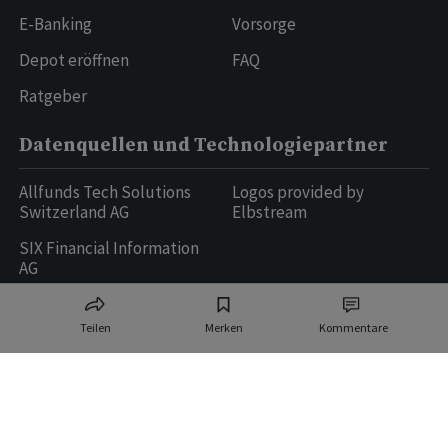
E-Banking
Vorsorge
Depot eröffnen
FAQ
Ratgeber
Datenquellen und Technologiepartner
Allfunds Tech Solutions
Logos provided by
Switzerland AG
Elbstream
SIX Financial Information
AG
Teilen
Merken
Kommentare
Ringier AG | Ringier Medien Schweiz
16
weitere Publikationen