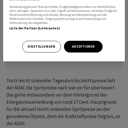
Verwendung genauer Standortdaten. Endgeräteeigenschaften zur Identifikation
aktiv abfragen. Speichern von oder Zugriff auf Informationen auf einem Endgerät.
Personalisierte Werbung und Inhalte, Messung von Werbeleistung und der
Performance von Inhalten, Zielgruppenforschung sowie Entwicklung und
Verbesserung von Angeboten.
Liste der Partner (Lieferanten)
EINSTELLUNGEN
AKZEPTIEREN
Trotz leicht sinkender Tagesdurchschnittspreise hält
der ADAC die Spritpreise nach wie vor für überteuert.
Das gelte insbesondere vor dem Hintergrund der
Energiesteuersenkung von rund 17 Cent. Hauptgrund
für die aktuell leicht sinkenden Spritpreise sei der
gesunkene Ölpreis, dem die Kraftstoffpreise folgten, so
der ADAC.