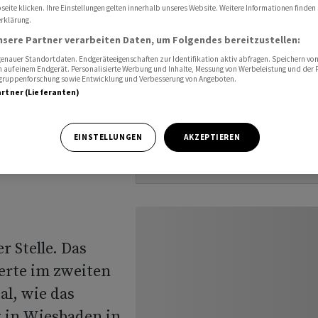
uartal
eite klicken. Ihre Einstellungen gelten innerhalb unseres Website. Weitere Informationen finden 
rklärung.
nsere Partner verarbeiten Daten, um Folgendes bereitzustellen:
nauer Standortdaten. Endgeräteeigenschaften zur Identifikation aktiv abfragen. Speichern von 
ft
 auf einem Endgerät. Personalisierte Werbung und Inhalte, Messung von Werbeleistung und der
elgruppenforschung sowie Entwicklung und Verbesserung von Angeboten.
artner (Lieferanten)
en
EINSTELLUNGEN
AKZEPTIEREN
r Stelle. Das
erte im zweiten
al, wie das
 in Wiesbaden in