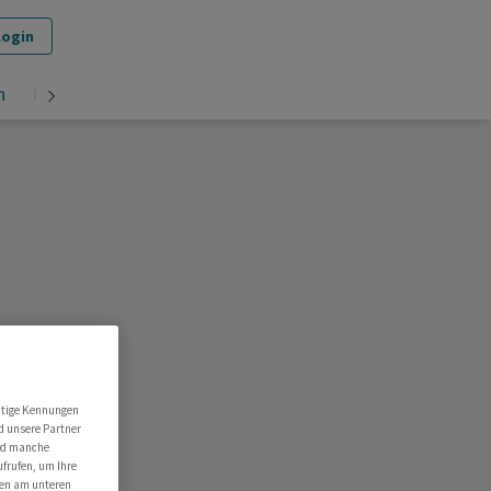
Login
n
Krypto
utige Kennungen
d unsere Partner
ind manche
ufrufen, um Ihre
ten am unteren