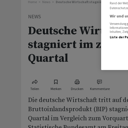
Home
News
Deutsche Wirtschaft stagniert im zweiten Q
Rand der Webs
Datenschutze
NEWS
Wir und u
Verwendung ge
Deutsche Wirtscha
Informationen
Inhalten, Zi
Liste der P
stagniert im zweit
Quartal
Teilen
Merken
Drucken
Kommentare
Die deutsche Wirtschaft tritt auf de
Bruttoinlandsprodukt (BIP) stagni
Quartal im Vergleich zum Vorquart
Statistische Bundesamt am Freitag