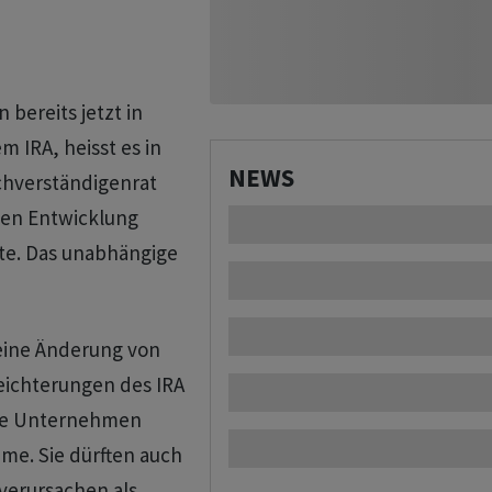
bereits jetzt in
 IRA, heisst es in
NEWS
achverständigenrat
hen Entwicklung
hte. Das unabhängige
 eine Änderung von
eichterungen des IRA
die Unternehmen
me. Sie dürften auch
verursachen als