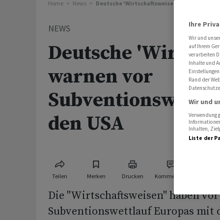
Home
News
Deutsche 'Wirtschaftsweise' warnen vor Sub
Ihre Priv
NEWS
Wir und unse
Deutsche 'Wirtscha
auf Ihrem Ger
verarbeiten D
Inhalte und A
warnen vor
Einstellungen
Rand der Webs
Datenschutze
Subventionswettla
Wir und u
den USA
Verwendung ge
Informationen
Inhalten, Zi
Liste der P
Teilen
Merken
Drucken
Kommentare
Die "Wirtschaftsweisen" haben vo
Subventionswettlauf Europas mit