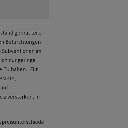
rständigenrat teile
nen Befürchtungen
ie Subventionen im
ich nur geringe
e EU haben." Für
evante,
 und
eiz verstärken, in
epreisunterschiede