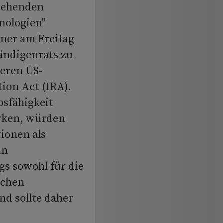
stehenden
nologien"
iner am Freitag
ändigenrats zu
eren US-
ion Act (IRA).
bsfähigkeit
rken, würden
ionen als
in
gs sowohl für die
ichen
d sollte daher