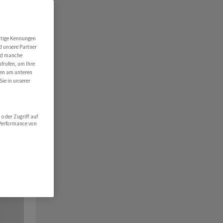
utige Kennungen
d unsere Partner
ind manche
ufrufen, um Ihre
ten am unteren
Sie in unserer
oder Zugriff auf
 Performance von