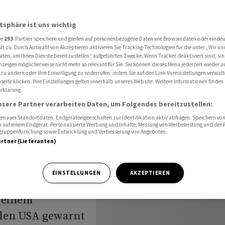
ventionswettlauf mit den USA
atsphäre ist uns wichtig
re
293
-Partner speichern und greifen auf personenbezogene Daten wie Browserdaten oder einde
ftsweise'
ät zu. Durch Auswahl von Akzeptieren aktivieren Sie Tracking-Technologien für die unter „Wir un
aten, um Ihnen Dienste bereitzustellen“ aufgeführten Zwecke. Wenn Tracker deaktiviert sind, s
nzeigen möglicherweise nicht mehr so relevant für Sie. Sie können dieses Menü jederzeit wieder a
 zu ändern oder Ihre Einwilligung zu widerrufen, indem Sie auf den Link Voreinstellungen verwal
eite klicken. Ihre Einstellungen gelten innerhalb unseres Website. Weitere Informationen finden 
rklärung.
uf mit
nsere Partner verarbeiten Daten, um Folgendes bereitzustellen:
nauer Standortdaten. Endgeräteeigenschaften zur Identifikation aktiv abfragen. Speichern von 
 auf einem Endgerät. Personalisierte Werbung und Inhalte, Messung von Werbeleistung und der
elgruppenforschung sowie Entwicklung und Verbesserung von Angeboten.
artner (Lieferanten)
EINSTELLUNGEN
AKZEPTIEREN
r einem
 den USA gewarnt