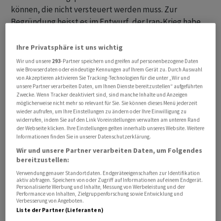
können, die nicht versteuert werden muss. Zur
Begründung heisst es im Entwurf, der Iran-Krieg habe
massive wirtschaftliche Verwerfungen mit sich gebracht
und werde für viele Bürgerinnen und Bürger in
Ihre Privatsphäre ist uns wichtig
Deutschland zunehmend zu einer grossen Belastung.
Wir und unsere
293
-Partner speichern und greifen auf personenbezogene Daten
Die Bundesregierung hat dabei vor allem die hohen
wie Browserdaten oder eindeutige Kennungen auf Ihrem Gerät zu. Durch Auswahl
von Akzeptieren aktivieren Sie Tracking-Technologien für die unter „Wir und
Energiepreise im Blick.
unsere Partner verarbeiten Daten, um Ihnen Dienste bereitzustellen“ aufgeführten
Zwecke. Wenn Tracker deaktiviert sind, sind manche Inhalte und Anzeigen
möglicherweise nicht mehr so relevant für Sie. Sie können dieses Menü jederzeit
Länder kritisieren einseitige Verteilung der Kosten
wieder aufrufen, um Ihre Einstellungen zu ändern oder Ihre Einwilligung zu
widerrufen, indem Sie auf den Link Voreinstellungen verwalten am unteren Rand
der Webseite klicken. Ihre Einstellungen gelten innerhalb unseres Website. Weitere
Die Kritik der Länder entzündet sich vor allem an den
Informationen finden Sie in unserer Datenschutzerklärung.
Kosten der Prämie und deren Verteilung. Die von ihr
Wir und unsere Partner verarbeiten Daten, um Folgendes
verursachten Steuerausfälle müssten zu fast zwei
bereitzustellen:
Dritteln von Ländern und Kommunen getragen werden.
Verwendung genauer Standortdaten. Endgeräteeigenschaften zur Identifikation
Die zur Gegenfinanzierung vorgesehene Erhöhung der
aktiv abfragen. Speichern von oder Zugriff auf Informationen auf einem Endgerät.
Personalisierte Werbung und Inhalte, Messung von Werbeleistung und der
Tabaksteuer komme aber allein dem Bund zu, es gebe
Performance von Inhalten, Zielgruppenforschung sowie Entwicklung und
Verbesserung von Angeboten.
für Länder und Kommunen also keine Kompensation.
Liste der Partner (Lieferanten)