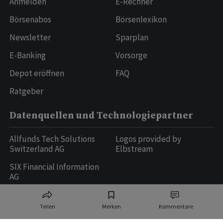
Anmelden
E-Rechner
Börsenabos
Börsenlexikon
Newsletter
Sparplan
E-Banking
Vorsorge
Depot eröffnen
FAQ
Ratgeber
Datenquellen und Technologiepartner
Allfunds Tech Solutions
Logos provided by
Switzerland AG
Elbstream
SIX Financial Information
AG
Teilen
Merken
Kommentare
Ringier AG | Ringier Medien Schweiz