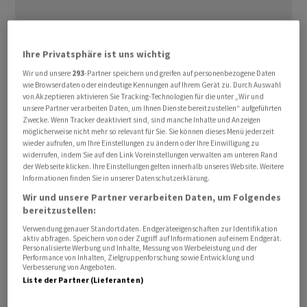
Ihre Privatsphäre ist uns wichtig
Wir und unsere
293
-Partner speichern und greifen auf personenbezogene Daten
«Die Jahresbilanz der Chemie ist unterirdisch -
wie Browserdaten oder eindeutige Kennungen auf Ihrem Gerät zu. Durch Auswahl
von Akzeptieren aktivieren Sie Tracking-Technologien für die unter „Wir und
Produktion, Umsatz und Preise sind im roten Bereich»,
unsere Partner verarbeiten Daten, um Ihnen Dienste bereitzustellen“ aufgeführten
fasste der Hauptgeschäftsführer Wolfgang Grosse
Zwecke. Wenn Tracker deaktiviert sind, sind manche Inhalte und Anzeigen
möglicherweise nicht mehr so relevant für Sie. Sie können dieses Menü jederzeit
Entrup das vergangene Jahr für die Branche zusammen.
wieder aufrufen, um Ihre Einstellungen zu ändern oder Ihre Einwilligung zu
2026 werde nicht leichter. Schon vor dem Iran-Krieg
widerrufen, indem Sie auf den Link Voreinstellungen verwalten am unteren Rand
der Webseite klicken. Ihre Einstellungen gelten innerhalb unseres Website. Weitere
habe es keine Aufbruchsstimmung gegeben. Die
Informationen finden Sie in unserer Datenschutzerklärung.
Branche leide insgesamt unter einer schwachen
Wir und unsere Partner verarbeiten Daten, um Folgendes
Industriekonjunktur, hohem Importdruck und einem
bereitzustellen:
intensiven Preiswettbewerb.
Verwendung genauer Standortdaten. Endgeräteeigenschaften zur Identifikation
aktiv abfragen. Speichern von oder Zugriff auf Informationen auf einem Endgerät.
Personalisierte Werbung und Inhalte, Messung von Werbeleistung und der
Jetzt sorge der Iran-Krieg für weitere Risiken aufgrund
Performance von Inhalten, Zielgruppenforschung sowie Entwicklung und
Verbesserung von Angeboten.
der Blockade der Strasse von Hormus, sagte der
Liste der Partner (Lieferanten)
Manager. Neben der Öl- und Gasversorgung könnte es
zu ernsten, zunehmenden Versorgungsengpässen bei