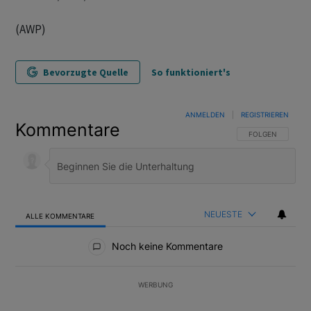
(AWP)
Bevorzugte Quelle
So funktioniert's
ANMELDEN
|
REGISTRIEREN
Kommentare
FOLGE DIESER U
FOLGEN
NEUESTE
ALLE KOMMENTARE
Alle Kommentare
Noch keine Kommentare
WERBUNG