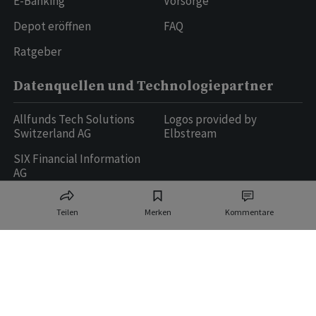
E-Banking
Vorsorge
Depot eröffnen
FAQ
Ratgeber
Datenquellen und Technologiepartner
Allfunds Tech Solutions
Logos provided by
Switzerland AG
Elbstream
SIX Financial Information
AG
Teilen
Merken
Kommentare
Ringier AG | Ringier Medien Schweiz
16
weitere Publikationen