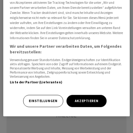
von Akzeptieren aktivieren Sie Tracking-Technologien für die unter „Wir und
spezialisiert. Renk verspricht sich durch den Zukauf den
unsere Partner verarbeiten Daten, um Ihnen Dienste bereitzustellen“ aufgeführten
Zwecke. Wenn Tracker deaktiviert sind, sind manche Inhalte und Anzeigen
Zugang zu Marineprojekten sowie zu einem
möglicherweise nicht mehr so relevant für Sie. Sie können dieses Menü jederzeit
langfristigen Auftragsbestand im Rahmen der
wieder aufrufen, um Ihre Einstellungen zu ändern oder Ihre Einwilligung zu
widerrufen, indem Sie auf den Link Voreinstellungen verwalten am unteren Rand
wichtigsten Marineprogramme in Grossbritannien,
der Webseite klicken. Ihre Einstellungen gelten innerhalb unseres Website. Weitere
Kanada und Australien. Die Transaktion muss noch von
Informationen finden Sie in unserer Datenschutzerklärung.
den Behörden genehmigt werden. Den Abschluss
Wir und unsere Partner verarbeiten Daten, um Folgendes
erwartet Renk im vierten Quartal./nas/jha/
bereitzustellen:
Verwendung genauer Standortdaten. Endgeräteeigenschaften zur Identifikation
aktiv abfragen. Speichern von oder Zugriff auf Informationen auf einem Endgerät.
(AWP)
Personalisierte Werbung und Inhalte, Messung von Werbeleistung und der
Performance von Inhalten, Zielgruppenforschung sowie Entwicklung und
Verbesserung von Angeboten.
Liste der Partner (Lieferanten)
EINSTELLUNGEN
AKZEPTIEREN