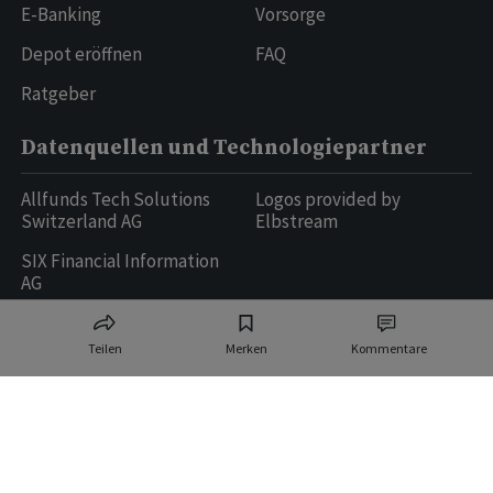
E-Banking
Vorsorge
Depot eröffnen
FAQ
Ratgeber
Datenquellen und Technologiepartner
Allfunds Tech Solutions
Logos provided by
Switzerland AG
Elbstream
SIX Financial Information
AG
Teilen
Merken
Kommentare
Ringier AG | Ringier Medien Schweiz
16
weitere Publikationen