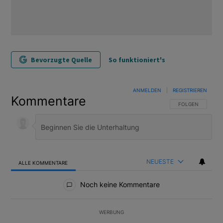
Bevorzugte Quelle
So funktioniert's
ANMELDEN
|
REGISTRIEREN
Kommentare
FOLGE DIESER U
FOLGEN
NEUESTE
ALLE KOMMENTARE
Alle Kommentare
Noch keine Kommentare
WERBUNG