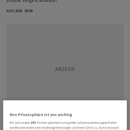
Dollar liegen könnte.
03.07.2026 08:49
Ihre Privatsphäre ist uns wichtig
David Brown Defence ist den Angaben zufolge auf
Wir und unsere
293
-Partner speichern und greifen auf personenbezogene Daten
wie Browserdaten oder eindeutige Kennungen auf Ihrem Gerät zu. Durch Auswahl
Getriebe für die Marine- und Landverteidigung