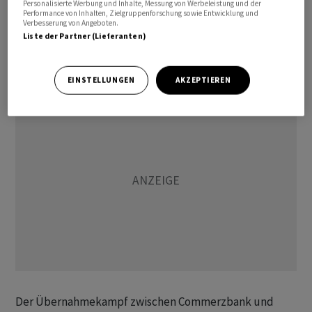
Personalisierte Werbung und Inhalte, Messung von Werbeleistung und der
sich über Kaufoptionen mehr als drei Prozent der
Performance von Inhalten, Zielgruppenforschung sowie Entwicklung und
Verbesserung von Angeboten.
Commerzbank-Aktien gesichert und hält weitere
Liste der Partner (Lieferanten)
Finanzinstrumente. Die Übernahmefrist läuft bis diesen
Dienstag, soll aber bis 3. Juli verlängert werden.
EINSTELLUNGEN
AKZEPTIEREN
Der Übernahmekampf zwischen Commerzbank und