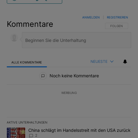
ANMELDEN
|
REGISTRIEREN
Kommentare
FOLGE DIESER U
FOLGEN
NEUESTE
ALLE KOMMENTARE
Alle Kommentare
Noch keine Kommentare
WERBUNG
AKTIVE UNTERHALTUNGEN
Das Folgende ist eine Liste der am meisten kommentierten Artikel
Ein Trendartikel mit dem Titel "China schlägt im Handelsstreit m
China schlägt im Handelsstreit mit den USA zurück
2