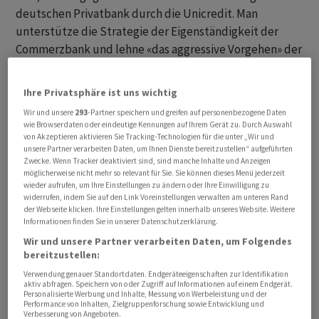
deutschen Privatbank durch die Unicredit. Man
unterstütze die Strategie der Eigenständigkeit der
Commerzbank und lehne «das aggressive Vorgehen» der
Unicredit ab. «Die Commerzbank AG spielt eine wichtige
Rolle bei der Finanzierung der deutschen Wirtschaft
Ihre Privatsphäre ist uns wichtig
und des deutschen Mittelstands», hiess es. «Sie ist als
Wir und unsere
293
-Partner speichern und greifen auf personenbezogene Daten
bedeutender Arbeitgeber zudem zentral für den
wie Browserdaten oder eindeutige Kennungen auf Ihrem Gerät zu. Durch Auswahl
Finanzstandort Frankfurt. Beides gilt es auch in Zukunft
von Akzeptieren aktivieren Sie Tracking-Technologien für die unter „Wir und
unsere Partner verarbeiten Daten, um Ihnen Dienste bereitzustellen“ aufgeführten
sicherzustellen.»
Zwecke. Wenn Tracker deaktiviert sind, sind manche Inhalte und Anzeigen
möglicherweise nicht mehr so relevant für Sie. Sie können dieses Menü jederzeit
wieder aufrufen, um Ihre Einstellungen zu ändern oder Ihre Einwilligung zu
Übernahmekampf wird zur Schlammschlacht
widerrufen, indem Sie auf den Link Voreinstellungen verwalten am unteren Rand
der Webseite klicken. Ihre Einstellungen gelten innerhalb unseres Website. Weitere
Informationen finden Sie in unserer Datenschutzerklärung.
Die Unicredit hat Anfang Mai eine freiwillige Offerte für
die Commerzbank vorgelegt und bietet eigene Aktien
Wir und unsere Partner verarbeiten Daten, um Folgendes
bereitzustellen:
zum Tausch. Die Grossbank aus Mailand bekam nach
Verwendung genauer Standortdaten. Endgeräteeigenschaften zur Identifikation
neuesten Angaben von Dienstag 12,4 Prozent aller
aktiv abfragen. Speichern von oder Zugriff auf Informationen auf einem Endgerät.
Commerzbank-Aktien angedient. Da die Italiener
Personalisierte Werbung und Inhalte, Messung von Werbeleistung und der
Performance von Inhalten, Zielgruppenforschung sowie Entwicklung und
bereits ein Aktienpaket von 26,77 Prozent halten,
Verbesserung von Angeboten.