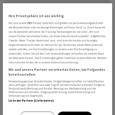
Ihre Privatsphäre ist uns wichtig
Wir und unsere
293
-Partner speichern und greifen auf personenbezogene Daten
wie Browserdaten oder eindeutige Kennungen auf Ihrem Gerät zu. Durch Auswahl
von Akzeptieren aktivieren Sie Tracking-Technologien für die unter „Wir und
In Deutschland hat sich das Bundeskabinett für neue
unsere Partner verarbeiten Daten, um Ihnen Dienste bereitzustellen“ aufgeführten
Regelungen ausgesprochen, die den Ausbau der
Zwecke. Wenn Tracker deaktiviert sind, sind manche Inhalte und Anzeigen
möglicherweise nicht mehr so relevant für Sie. Sie können dieses Menü jederzeit
Windenergie beschleunigen soll. Im schriftlichen
wieder aufrufen, um Ihre Einstellungen zu ändern oder Ihre Einwilligung zu
Umlaufverfahren stimmten die Minister der Ampel-
widerrufen, indem Sie auf den Link Voreinstellungen verwalten am unteren Rand
der Webseite klicken. Ihre Einstellungen gelten innerhalb unseres Website. Weitere
Koalition dem Wirtschaftsministerium zufolge am
Informationen finden Sie in unserer Datenschutzerklärung.
Montag der Umsetzung einer EU-Notfall-Verordnung
Wir und unsere Partner verarbeiten Daten, um Folgendes
zu.
bereitzustellen:
Verwendung genauer Standortdaten. Endgeräteeigenschaften zur Identifikation
Sie sieht vor, dass Umweltverträglichkeits-Prüfungen
aktiv abfragen. Speichern von oder Zugriff auf Informationen auf einem Endgerät.
Personalisierte Werbung und Inhalte, Messung von Werbeleistung und der
auf bestimmten Flächen für Windräder und
Performance von Inhalten, Zielgruppenforschung sowie Entwicklung und
Verbesserung von Angeboten.
Stromleitungen entfallen können. Dies soll für alle
Liste der Partner (Lieferanten)
Projekte greifen, die vor Juli 2024 begonnen werden.
Die Regelungen sollen an das Raumänderungs-