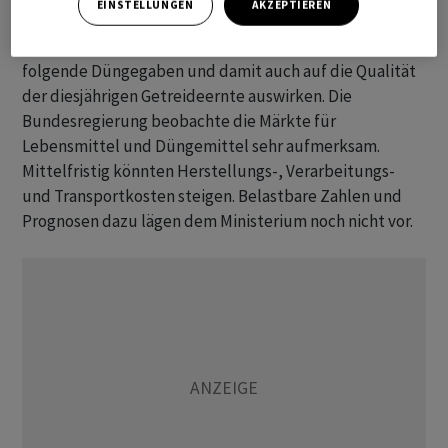
EINSTELLUNGEN
AKZEPTIEREN
Düngemittelkäufen aktuell zurückhaltend, erklärte
das Ministerium. Dies könnte sich gegebenenfalls auf
folgende Düngegaben und damit auch auf die Qualität
der diesjährigen Getreideernte auswirken. Die
Bundesregierung beobachte die Märkte für
Lebensmittel und Düngemittel sehr aufmerksam.
Mittelfristig könnten Herstellungs-, Verarbeitungs-
und Transportkosten steigen. Belastbare Zahlen und
Prognosen dazu lägen dem Ministerium noch nicht vor.