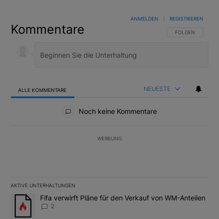
ANMELDEN
|
REGISTRIEREN
Kommentare
FOLGE DIESER U
FOLGEN
NEUESTE
ALLE KOMMENTARE
Alle Kommentare
Noch keine Kommentare
WERBUNG
AKTIVE UNTERHALTUNGEN
Das Folgende ist eine Liste der am meisten kommentierten Artikel
Ein Trendartikel mit dem Titel "Fifa verwirft Pläne für den Verk
Fifa verwirft Pläne für den Verkauf von WM-Anteilen
2