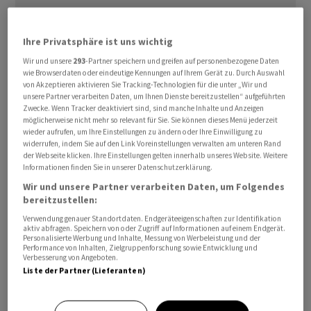
Ihre Privatsphäre ist uns wichtig
Die durch den Konflikt am Persischen Golf verursachten
Wir und unsere
293
-Partner speichern und greifen auf personenbezogene Daten
Marktverwerfungen stellten für die Düngerversorgung
wie Browserdaten oder eindeutige Kennungen auf Ihrem Gerät zu. Durch Auswahl
der anstehenden Frühjahrsaussaat in Deutschland nach
von Akzeptieren aktivieren Sie Tracking-Technologien für die unter „Wir und
unsere Partner verarbeiten Daten, um Ihnen Dienste bereitzustellen“ aufgeführten
Kenntnis des Ministeriums «keine Gefahr» dar,
Zwecke. Wenn Tracker deaktiviert sind, sind manche Inhalte und Anzeigen
erläuterte das Ressort. Die weiteren Entwicklungen
möglicherweise nicht mehr so relevant für Sie. Sie können dieses Menü jederzeit
wieder aufrufen, um Ihre Einstellungen zu ändern oder Ihre Einwilligung zu
hingen von der Dauer der Krise ab. Bei einer längeren
widerrufen, indem Sie auf den Link Voreinstellungen verwalten am unteren Rand
Dauer sei davon auszugehen, «dass die
der Webseite klicken. Ihre Einstellungen gelten innerhalb unseres Website. Weitere
Informationen finden Sie in unserer Datenschutzerklärung.
Preisentwicklungen auf dem Öl- und Gasmarkt sich
Wir und unsere Partner verarbeiten Daten, um Folgendes
stärker auch auf den deutschen Düngemittelmarkt und
bereitzustellen:
insbesondere auf die kommende Anbauperiode
Verwendung genauer Standortdaten. Endgeräteeigenschaften zur Identifikation
2026/2027 auswirken».
aktiv abfragen. Speichern von oder Zugriff auf Informationen auf einem Endgerät.
Personalisierte Werbung und Inhalte, Messung von Werbeleistung und der
Performance von Inhalten, Zielgruppenforschung sowie Entwicklung und
Folgen für die Getreideernte?
Verbesserung von Angeboten.
Liste der Partner (Lieferanten)
Aufgrund gestiegener Preise seien die
landwirtschaftlichen Betriebe bei neuen