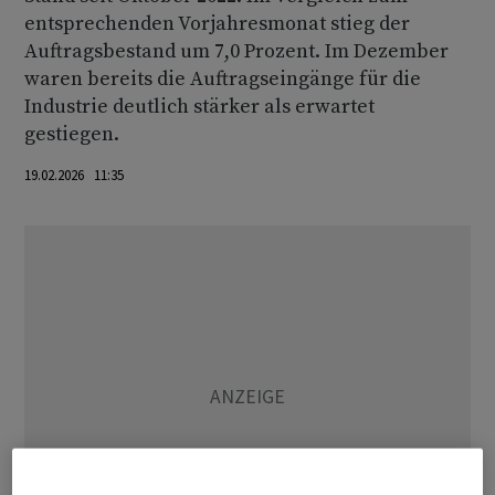
entsprechenden Vorjahresmonat stieg der
Auftragsbestand um 7,0 Prozent. Im Dezember
waren bereits die Auftragseingänge für die
Industrie deutlich stärker als erwartet
gestiegen.
19.02.2026 11:35