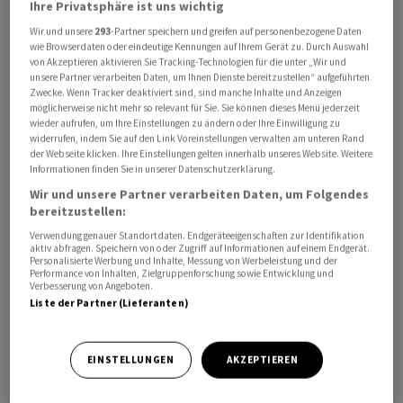
Ihre Privatsphäre ist uns wichtig
Wir und unsere
293
-Partner speichern und greifen auf personenbezogene Daten
wie Browserdaten oder eindeutige Kennungen auf Ihrem Gerät zu. Durch Auswahl
von Akzeptieren aktivieren Sie Tracking-Technologien für die unter „Wir und
unsere Partner verarbeiten Daten, um Ihnen Dienste bereitzustellen“ aufgeführten
Die sogenannte Reichweite für den Auftragsbestand
Zwecke. Wenn Tracker deaktiviert sind, sind manche Inhalte und Anzeigen
stieg im Dezember auf 8,2 Monate. Dies ist der höchste
möglicherweise nicht mehr so relevant für Sie. Sie können dieses Menü jederzeit
wieder aufrufen, um Ihre Einstellungen zu ändern oder Ihre Einwilligung zu
Wert seit Beginn der Erhebung der Daten im Jahr 2015.
widerrufen, indem Sie auf den Link Voreinstellungen verwalten am unteren Rand
Im November hatte der Wert noch bei 8,0 Monaten
der Webseite klicken. Ihre Einstellungen gelten innerhalb unseres Website. Weitere
Informationen finden Sie in unserer Datenschutzerklärung.
gelegen. Die Reichweite gibt an, wie viele Monate die
Wir und unsere Partner verarbeiten Daten, um Folgendes
Betriebe bei gleichbleibendem Umsatz produzieren
bereitzustellen:
müssten, um die vorhandenen Aufträge abzuarbeiten.
Verwendung genauer Standortdaten. Endgeräteeigenschaften zur Identifikation
aktiv abfragen. Speichern von oder Zugriff auf Informationen auf einem Endgerät.
Gestützt wurde die Entwicklung durch den Anstieg im
Personalisierte Werbung und Inhalte, Messung von Werbeleistung und der
Performance von Inhalten, Zielgruppenforschung sowie Entwicklung und
sonstigen Fahrzeugbau. Dabei geht es um Flugzeuge,
Verbesserung von Angeboten.
Liste der Partner (Lieferanten)
Schiffe, Züge und Militärfahrzeuge. Hier dürften die
Rüstungsausgaben der Bundesregierung eine Rolle
gespielt haben. Die Produktion von Metallerzeugnissen
EINSTELLUNGEN
AKZEPTIEREN
stieg um 5,4 Prozent. Trübe bleibt die Situation in der
Automobilindustrie. Hier sank der Auftragsbestand um