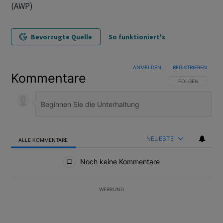
(AWP)
Bevorzugte Quelle
So funktioniert's
ANMELDEN
|
REGISTRIEREN
Kommentare
FOLGE DIESER U
FOLGEN
NEUESTE
ALLE KOMMENTARE
Alle Kommentare
Noch keine Kommentare
WERBUNG