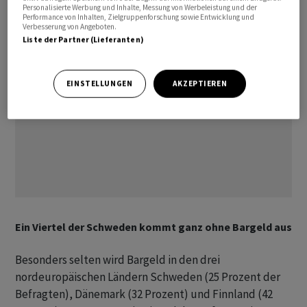
Personalisierte Werbung und Inhalte, Messung von Werbeleistung und der
Performance von Inhalten, Zielgruppenforschung sowie Entwicklung und
Verbesserung von Angeboten.
Liste der Partner (Lieferanten)
EINSTELLUNGEN
AKZEPTIEREN
Ein Viertel der Schweden kommt ganz ohne Bargeld aus
Besonders selten wird Bargeld in den drei
nordeuropäischen Ländern Schweden (25 Prozent der
Befragten), Dänemark (32 Prozent) und Finnland (42