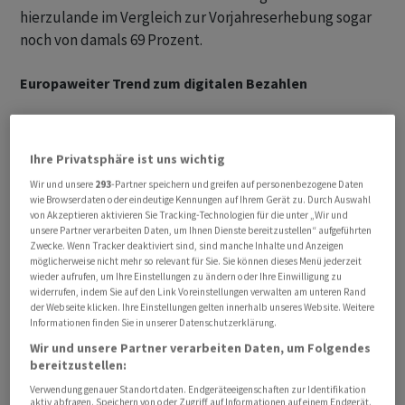
hierzulande im Vergleich zur Vorjahreserhebung sogar
noch von damals 69 Prozent.
Europaweiter Trend zum digitalen Bezahlen
In allen anderen untersuchten Ländern ist die
Bargeldnutzung rückläufig - auch in Österreich, wo in
Ihre Privatsphäre ist uns wichtig
der jüngsten Umfrage 71 Prozent der dort 1.000
Wir und unsere
293
-Partner speichern und greifen auf personenbezogene Daten
Umfrage-Teilnehmer angaben, Bargeld besonders
wie Browserdaten oder eindeutige Kennungen auf Ihrem Gerät zu. Durch Auswahl
häufig zu verwenden.
von Akzeptieren aktivieren Sie Tracking-Technologien für die unter „Wir und
unsere Partner verarbeiten Daten, um Ihnen Dienste bereitzustellen“ aufgeführten
Zwecke. Wenn Tracker deaktiviert sind, sind manche Inhalte und Anzeigen
In den sieben anderen Ländern kommen Schein und
möglicherweise nicht mehr so relevant für Sie. Sie können dieses Menü jederzeit
wieder aufrufen, um Ihre Einstellungen zu ändern oder Ihre Einwilligung zu
Münze beim Bezahlen der Erhebung zufolge deutlich
widerrufen, indem Sie auf den Link Voreinstellungen verwalten am unteren Rand
seltener zum Einsatz: in der Schweiz, die auf Platz drei
der Webseite klicken. Ihre Einstellungen gelten innerhalb unseres Website. Weitere
Informationen finden Sie in unserer Datenschutzerklärung.
landet, greifen 61 Prozent der dort Befragen besonders
Wir und unsere Partner verarbeiten Daten, um Folgendes
häufig zu Bargeld. Irland zählt 58 Prozent, die Bargeld
bereitzustellen:
bevorzugen, in Frankreich sind es 51 Prozent, in den
Verwendung genauer Standortdaten. Endgeräteeigenschaften zur Identifikation
Niederlanden 46 Prozent.
aktiv abfragen. Speichern von oder Zugriff auf Informationen auf einem Endgerät.