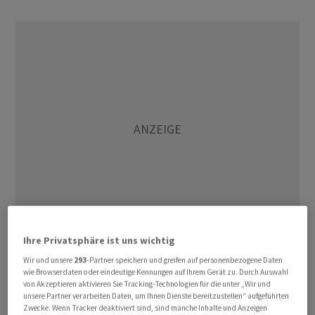
Ihre Privatsphäre ist uns wichtig
Im Vergleich zum Jahresbeginn hat damit die Dynamik
Wir und unsere
293
-Partner speichern und greifen auf personenbezogene Daten
wie Browserdaten oder eindeutige Kennungen auf Ihrem Gerät zu. Durch Auswahl
nachgelassen, unter anderem weil erneut das Geschäft
von Akzeptieren aktivieren Sie Tracking-Technologien für die unter „Wir und
mit Abnehmern aus China schwächelte. Im grössten
unsere Partner verarbeiten Daten, um Ihnen Dienste bereitzustellen“ aufgeführten
Zwecke. Wenn Tracker deaktiviert sind, sind manche Inhalte und Anzeigen
Auslandsmarkt gingen die Exporte im Mai gegen den