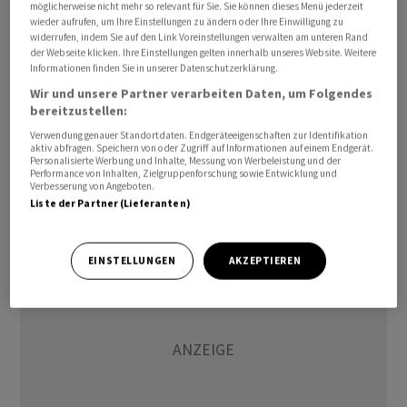
möglicherweise nicht mehr so relevant für Sie. Sie können dieses Menü jederzeit
allgemeinen Trend um 0,6 Prozent auf 2,2 Milliarden
wieder aufrufen, um Ihre Einstellungen zu ändern oder Ihre Einwilligung zu
Euro zurück. Mit einem Zuwachs von 3,9 Prozent
widerrufen, indem Sie auf den Link Voreinstellungen verwalten am unteren Rand
der Webseite klicken. Ihre Einstellungen gelten innerhalb unseres Website. Weitere
schlugen sich die Exporte in den US-Markt besser.
Informationen finden Sie in unserer Datenschutzerklärung.
Wir und unsere Partner verarbeiten Daten, um Folgendes
Nach fünf Monaten hat die Elektroindustrie ein
bereitzustellen:
Exportvolumen von 105,2 Milliarden Euro erreicht. Das
Verwendung genauer Standortdaten. Endgeräteeigenschaften zur Identifikation
aktiv abfragen. Speichern von oder Zugriff auf Informationen auf einem Endgerät.
waren 9,7 Prozent mehr als ein Jahr zuvor. Noch stärker
Personalisierte Werbung und Inhalte, Messung von Werbeleistung und der
wuchsen die Importe, die um 12,8 Prozent auf 112,7
Performance von Inhalten, Zielgruppenforschung sowie Entwicklung und
Verbesserung von Angeboten.
Milliarden Euro zulegten./ceb/DP/jha
Liste der Partner (Lieferanten)
EINSTELLUNGEN
AKZEPTIEREN