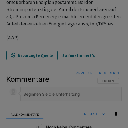
erneuerbaren Energien gestammt. Bei den
Stromimporten stieg der Anteil der Erneuerbaren auf
50,2 Prozent. «Kernenergie machte erneut den grössten
Anteil der einzelnen Energieträger aus.»/tob/DP/nas
(AWP)
Bevorzugte Quelle
So funktioniert's
ANMELDEN
|
REGISTRIEREN
Kommentare
FOLGE DIESER U
FOLGEN
NEUESTE
ALLE KOMMENTARE
Alle Kommentare
Noch keine Kommentare