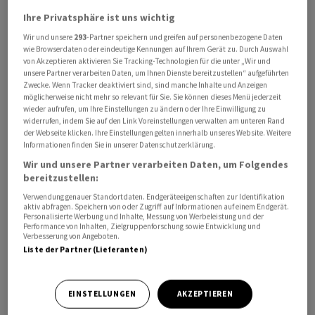
Deutschland stärker fielen als in den meisten
Ihre Privatsphäre ist uns wichtig
Nachbarländern. «Somit war es für Stromversorger in
Wir und unsere
293
-Partner speichern und greifen auf personenbezogene Daten
diesen Ländern häufiger finanziell sinnvoll, Strom von
wie Browserdaten oder eindeutige Kennungen auf Ihrem Gerät zu. Durch Auswahl
von Akzeptieren aktivieren Sie Tracking-Technologien für die unter „Wir und
deutschen Erzeugern einzukaufen.» Umgekehrt habe
unsere Partner verarbeiten Daten, um Ihnen Dienste bereitzustellen“ aufgeführten
es für deutsche Stromversorger seltener einen
Zwecke. Wenn Tracker deaktiviert sind, sind manche Inhalte und Anzeigen
möglicherweise nicht mehr so relevant für Sie. Sie können dieses Menü jederzeit
finanziellen Anreiz gegeben, Strom im Ausland
wieder aufrufen, um Ihre Einstellungen zu ändern oder Ihre Einwilligung zu
einzukaufen.
widerrufen, indem Sie auf den Link Voreinstellungen verwalten am unteren Rand
der Webseite klicken. Ihre Einstellungen gelten innerhalb unseres Website. Weitere
Informationen finden Sie in unserer Datenschutzerklärung.
Grösster Abnehmer Österreich, grösster Lieferant
Wir und unsere Partner verarbeiten Daten, um Folgendes
Dänemark
bereitzustellen:
Verwendung genauer Standortdaten. Endgeräteeigenschaften zur Identifikation
Grösster Stromabnehmer war den Angaben zufolge im
aktiv abfragen. Speichern von oder Zugriff auf Informationen auf einem Endgerät.
Personalisierte Werbung und Inhalte, Messung von Werbeleistung und der
ersten Quartal Österreich, wie im Vorjahresquartal. Die
Performance von Inhalten, Zielgruppenforschung sowie Entwicklung und
grössten Zuwächse gab es bei den Exporten nach
Verbesserung von Angeboten.
Liste der Partner (Lieferanten)
Dänemark und Norwegen. Deutlich weniger Strom
wurde hingegen nach Frankreich ausgeführt. Dort
sanken die Exporte um rund die Hälfte im Vergleich zum
EINSTELLUNGEN
AKZEPTIEREN
Vorjahresquartal. Grösster Stromlieferant war