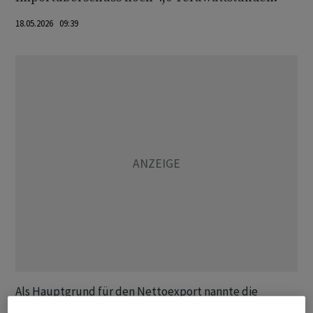
18.05.2026 09:39
Als Hauptgrund für den Nettoexport nannte die
Netzagentur, dass die Grosshandelspreise in