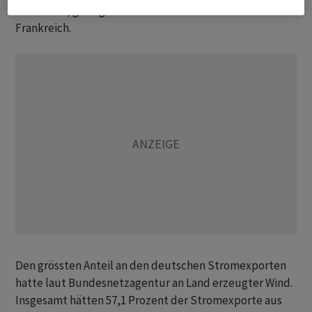
Dänemark, gefolgt von den Niederlanden und
Frankreich.
Den grössten Anteil an den deutschen Stromexporten
hatte laut Bundesnetzagentur an Land erzeugter Wind.
Insgesamt hätten 57,1 Prozent der Stromexporte aus