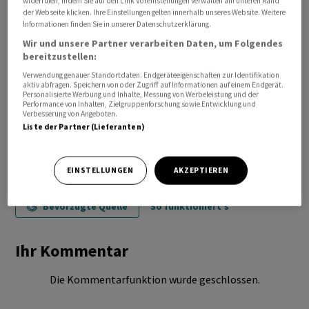
widerrufen, indem Sie auf den Link Voreinstellungen verwalten am unteren Rand
der Webseite klicken. Ihre Einstellungen gelten innerhalb unseres Website. Weitere
Informationen finden Sie in unserer Datenschutzerklärung.
Wir und unsere Partner verarbeiten Daten, um Folgendes
bereitzustellen:
Verwendung genauer Standortdaten. Endgeräteeigenschaften zur Identifikation
aktiv abfragen. Speichern von oder Zugriff auf Informationen auf einem Endgerät.
Personalisierte Werbung und Inhalte, Messung von Werbeleistung und der
Performance von Inhalten, Zielgruppenforschung sowie Entwicklung und
Verbesserung von Angeboten.
Liste der Partner (Lieferanten)
EINSTELLUNGEN
AKZEPTIEREN
Bevorzugte Quelle
So funktioniert's
Ihr Kommentar
Die Kommentarfunktion wurde geschlossen.