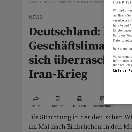
Ihre Priv
Home
News
Deutschland: Ifo-Geschäftslima verbessert s
Wir und unse
auf Ihrem Ger
NEWS
verarbeiten D
Inhalte und A
Deutschland: Ifo-
Einstellungen
Rand der Webs
Datenschutze
Geschäftslima verb
Wir und u
sich überraschend 
Verwendung ge
Informationen
Inhalten, Zi
Iran-Krieg
Liste der P
Teilen
Merken
Drucken
Kommentare
Die Stimmung in der deutschen Wir
im Mai nach Einbrüchen in den M