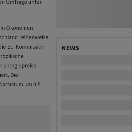
hen Umfrage unter
hdem Ökonomen
tschland reihenweise
 die EU-Kommission
NEWS
uropäische
r Energiepreise
ert. Die
 Wachstum um 0,5