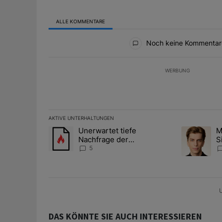
ALLE KOMMENTARE
Alle Kommentare
Noch keine Kommentar
WERBUNG
AKTIVE UNTERHALTUNGEN
Das Folgende ist eine Liste der am meisten kommentier
Unerwartet tiefe
M
Ein Trendartikel mit dem Titel "Unerwartet tiefe Nac
Ein Trendart
Nachfrage der
S
Zentralbanken könnte
A
5
Goldpreis weiter belasten
D
U
DAS KÖNNTE SIE AUCH INTERESSIEREN