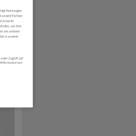
utige Kennungen
d unsere Partner
ind manche
ufrufen, um Ihre
ten am unteren
Sie in unserer
oder Zugriff auf
 Performance von