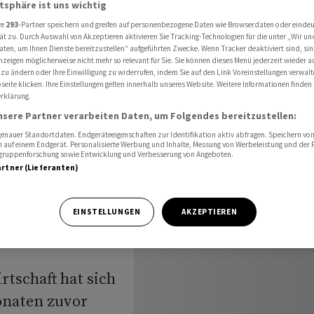
atsphäre ist uns wichtig
ich überraschend trotz Iran-Krieg
re
293
-Partner speichern und greifen auf personenbezogene Daten wie Browserdaten oder einde
ät zu. Durch Auswahl von Akzeptieren aktivieren Sie Tracking-Technologien für die unter „Wir un
aten, um Ihnen Dienste bereitzustellen“ aufgeführten Zwecke. Wenn Tracker deaktiviert sind, s
nzeigen möglicherweise nicht mehr so relevant für Sie. Sie können dieses Menü jederzeit wieder a
 zu ändern oder Ihre Einwilligung zu widerrufen, indem Sie auf den Link Voreinstellungen verwal
eite klicken. Ihre Einstellungen gelten innerhalb unseres Website. Weitere Informationen finden 
rklärung.
essert
nsere Partner verarbeiten Daten, um Folgendes bereitzustellen:
trotz
nauer Standortdaten. Endgeräteeigenschaften zur Identifikation aktiv abfragen. Speichern von 
 auf einem Endgerät. Personalisierte Werbung und Inhalte, Messung von Werbeleistung und der
elgruppenforschung sowie Entwicklung und Verbesserung von Angeboten.
artner (Lieferanten)
EINSTELLUNGEN
AKZEPTIEREN
tschaft hat sich
onaten zuvor