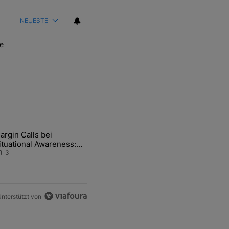
NEUESTE
e
ten Artikel der letzten 7 days.
argin Calls bei
hfrage der Zentralbanken könnte Goldpreis weiter belasten" mit 5 ko
ikel mit dem Titel "Margin Calls bei Situational Awareness: Alles übe
ituational Awareness:
lles über den Retter-
3
eal
nterstützt von