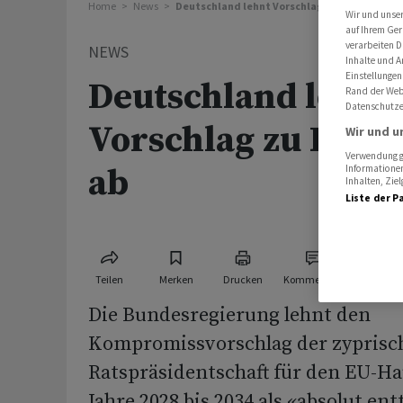
Home
News
Deutschland lehnt Vorschlag zu EU-Haushalt
Wir und unse
auf Ihrem Ger
verarbeiten D
NEWS
Inhalte und A
Einstellungen
Deutschland lehnt
Rand der Webs
Datenschutze
Vorschlag zu EU-H
Wir und u
Verwendung ge
ab
Informationen
Inhalten, Zi
Liste der P
Teilen
Merken
Drucken
Kommentare
Die Bundesregierung lehnt den
Kompromissvorschlag der zyprisc
Ratspräsidentschaft für den EU-Hau
Jahre 2028 bis 2034 als «absolut en