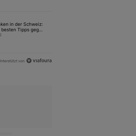
ten Artikel der letzten 7 days.
ken in der Schweiz:
ür den Verkauf von WM-Anteilen" mit 2 kommentare.
el mit dem Titel "Tanken in der Schweiz: Die besten Tipps gegen teu
 besten Tipps gegen
ren Sprit
2
nterstützt von