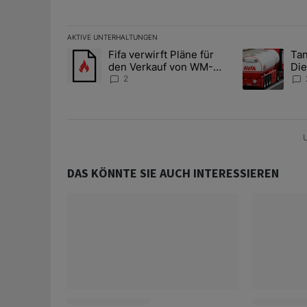
AKTIVE UNTERHALTUNGEN
Das Folgende ist eine Liste der am meisten kommentier
Fifa verwirft Pläne für
Tan
Ein Trendartikel mit dem Titel "Fifa verwirft Pläne f
Ein Trendartik
den Verkauf von WM-
Die
Anteilen
teu
2
U
DAS KÖNNTE SIE AUCH INTERESSIEREN