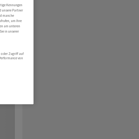
utige Kennungen
d unsere Partner
ind manche
ufrufen, um Ihre
ten am unteren
Sie in unserer
oder Zugriff auf
 Performance von