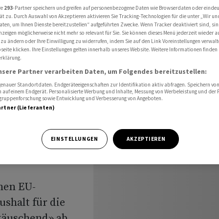
 ab
re
293
-Partner speichern und greifen auf personenbezogene Daten wie Browserdaten oder einde
ät zu. Durch Auswahl von Akzeptieren aktivieren Sie Tracking-Technologien für die unter „Wir un
aten, um Ihnen Dienste bereitzustellen“ aufgeführten Zwecke. Wenn Tracker deaktiviert sind, s
nzeigen möglicherweise nicht mehr so relevant für Sie. Sie können dieses Menü jederzeit wieder a
 zu ändern oder Ihre Einwilligung zu widerrufen, indem Sie auf den Link Voreinstellungen verwal
eite klicken. Ihre Einstellungen gelten innerhalb unseres Website. Weitere Informationen finden 
rklärung.
aushalt
nsere Partner verarbeiten Daten, um Folgendes bereitzustellen:
nauer Standortdaten. Endgeräteeigenschaften zur Identifikation aktiv abfragen. Speichern von 
 auf einem Endgerät. Personalisierte Werbung und Inhalte, Messung von Werbeleistung und der
elgruppenforschung sowie Entwicklung und Verbesserung von Angeboten.
artner (Lieferanten)
EINSTELLUNGEN
AKZEPTIEREN
hen EU-
shalt für die
ttäuschend» ab.