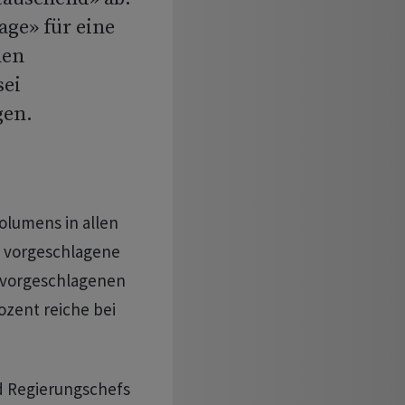
ge» für eine
hen
sei
gen.
olumens in allen
n vorgeschlagene
 vorgeschlagenen
ozent reiche bei
d Regierungschefs