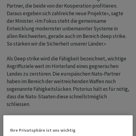
Partner, die beide von der Kooperation profitieren.
Daraus ergeben sich zahlreiche neue Projekte», sagte
der Minister. «Im Fokus steht die gemeinsame
Entwicklung modernster unbemannter Systeme in
allen Reichweiten, gerade auch im Bereich deep strike.
So stärken wir die Sicherheit unserer Länder.»
Als Deep strike wird die Fähigkeit bezeichnet, wichtige
Angriffsziele weit im Hinterland eines gegnerischen
Landes zu zerstören. Die europäischen Nato-Partner
haben im Bereich der weitreichenden Waffen noch
sogenannte Fähigkeitslücken. Pistorius hält es für nötig,
dass die Nato-Staaten diese schnellstmöglich
schliessen.
Er sagte, die Bundesregierung strebe weitere deutsch-
ukrainische Gemeinschaftsunternehmen («Joint
Ihre Privatsphäre ist uns wichtig
Ventures») an. «Dabei profitieren wir von den