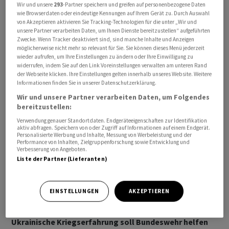
Wir und unsere
293
-Partner speichern und greifen auf personenbezogene Daten
Erfahrungen der Ukrainer auf dem Gefechtsfeld.
wie Browserdaten oder eindeutige Kennungen auf Ihrem Gerät zu. Durch Auswahl
Ausserdem planen wir, über die Plattform »Brave One«
von Akzeptieren aktivieren Sie Tracking-Technologien für die unter „Wir und
unsere Partner verarbeiten Daten, um Ihnen Dienste bereitzustellen“ aufgeführten
Entwickler, die vielversprechende Innovationen
Zwecke. Wenn Tracker deaktiviert sind, sind manche Inhalte und Anzeigen
vorweisen können, zu fördern», sagte Pistorius.
möglicherweise nicht mehr so relevant für Sie. Sie können dieses Menü jederzeit
wieder aufrufen, um Ihre Einstellungen zu ändern oder Ihre Einwilligung zu
widerrufen, indem Sie auf den Link Voreinstellungen verwalten am unteren Rand
der Webseite klicken. Ihre Einstellungen gelten innerhalb unseres Website. Weitere
Informationen finden Sie in unserer Datenschutzerklärung.
Wir und unsere Partner verarbeiten Daten, um Folgendes
bereitzustellen:
Verwendung genauer Standortdaten. Endgeräteeigenschaften zur Identifikation
aktiv abfragen. Speichern von oder Zugriff auf Informationen auf einem Endgerät.
Personalisierte Werbung und Inhalte, Messung von Werbeleistung und der
Performance von Inhalten, Zielgruppenforschung sowie Entwicklung und
Verbesserung von Angeboten.
Liste der Partner (Lieferanten)
EINSTELLUNGEN
AKZEPTIEREN
Ukrainische Kriegserfahrung soll Bundeswehr helfen