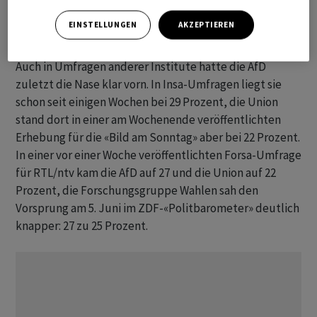
EINSTELLUNGEN
AKZEPTIEREN
AfD auch bei anderen Instituten auf Platz eins
Auch in Umfragen anderer Institute hatte die AfD
zuletzt die Nase klar vorn. In Insa-Umfragen liegt sie
schon seit einigen Wochen bei 29 Prozent, die Union
stand dort in einer am Wochenende veröffentlichten
Erhebung für die «Bild am Sonntag» aber bei 22 Prozent.
In einer vor einer Woche veröffentlichten Forsa-Umfrage
für RTL/ntv kam die AfD auf 27 und die Union auf 22
Prozent, die Forschungsgruppe Wahlen sah den
Vorsprung am 5. Juni im ZDF-«Politbarometer» deutlich
knapper: 27 zu 25 Prozent.