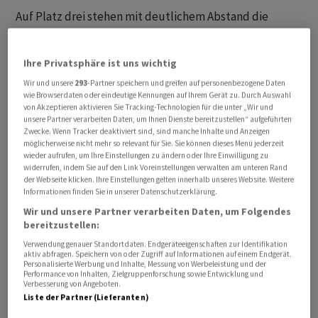
Auf Platz drei stehen mit deutlichem Abstand die
Grünen, die einen Punkt auf 14 Prozent zulegen.
Dahinter liegen gleichauf bei 12 Prozent die SPD (minus
Ihre Privatsphäre ist uns wichtig
ein Punkt gegenüber Mai) und die Linke, die einen
Wir und unsere
293
-Partner speichern und greifen auf personenbezogene Daten
Punkt gewinnt. Die Sozialdemokraten stehen damit in
wie Browserdaten oder eindeutige Kennungen auf Ihrem Gerät zu. Durch Auswahl
der Wählergunst so tief wie noch nie zuvor in der
von Akzeptieren aktivieren Sie Tracking-Technologien für die unter „Wir und
unsere Partner verarbeiten Daten, um Ihnen Dienste bereitzustellen“ aufgeführten
YouGov-Sonntagsfrage.
Zwecke. Wenn Tracker deaktiviert sind, sind manche Inhalte und Anzeigen
möglicherweise nicht mehr so relevant für Sie. Sie können dieses Menü jederzeit
Die FDP kann ebenfalls einen Punkt zulegen und
wieder aufrufen, um Ihre Einstellungen zu ändern oder Ihre Einwilligung zu
widerrufen, indem Sie auf den Link Voreinstellungen verwalten am unteren Rand
kommt nun auf 5 Prozent, das BSW liegt mit 4 Prozent
der Webseite klicken. Ihre Einstellungen gelten innerhalb unseres Website. Weitere
dagegen weiter unter der Fünf-Prozent-Hürde. Die
Informationen finden Sie in unserer Datenschutzerklärung.
sonstigen Parteien erzielen zusammen fünf Prozent.
Wir und unsere Partner verarbeiten Daten, um Folgendes
bereitzustellen:
YouGov befragte für die Erhebung von Freitag bis
Verwendung genauer Standortdaten. Endgeräteeigenschaften zur Identifikation
aktiv abfragen. Speichern von oder Zugriff auf Informationen auf einem Endgerät.
Montag insgesamt 2.154 Personen, von denen 1.793 ihre
Personalisierte Werbung und Inhalte, Messung von Werbeleistung und der
Performance von Inhalten, Zielgruppenforschung sowie Entwicklung und
Wahlabsicht angaben. Die Ergebnisse der Online-
Verbesserung von Angeboten.
Umfrage sind nach Angaben des Instituts repräsentativ
Liste der Partner (Lieferanten)
für Wahlberechtigte in Deutschland.