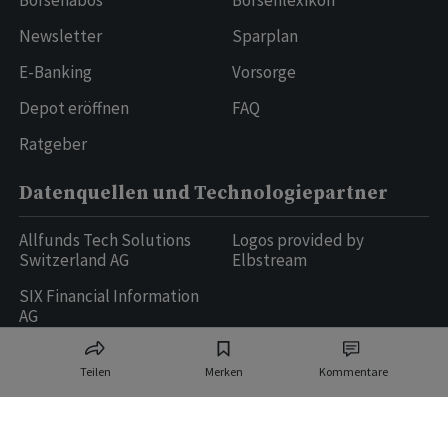
Börsenabos
Börsenlexikon
Newsletter
Sparplan
E-Banking
Vorsorge
Depot eröffnen
FAQ
Ratgeber
Datenquellen und Technologiepartner
Allfunds Tech Solutions
Logos provided by
Switzerland AG
Elbstream
SIX Financial Information
AG
Teilen
Merken
Kommentare
Ringier AG | Ringier Medien Schweiz
16
weitere Publikationen