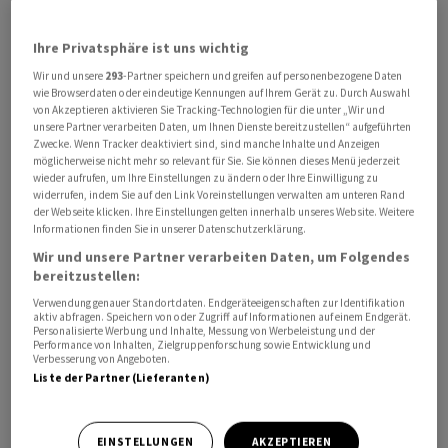
Ihre Privatsphäre ist uns wichtig
Wir und unsere
293
-Partner speichern und greifen auf personenbezogene Daten
«Das freie Internet ist in Gefahr», sagte
wie Browserdaten oder eindeutige Kennungen auf Ihrem Gerät zu. Durch Auswahl
von Akzeptieren aktivieren Sie Tracking-Technologien für die unter „Wir und
Bundesdigitalminister Volker Wissing (FDP). Immer öfter
unsere Partner verarbeiten Daten, um Ihnen Dienste bereitzustellen“ aufgeführten
kappten autoritäre Staaten den Zugang zum Netz, um
Zwecke. Wenn Tracker deaktiviert sind, sind manche Inhalte und Anzeigen
möglicherweise nicht mehr so relevant für Sie. Sie können dieses Menü jederzeit
unliebsame Meinungen zu zensieren und Bürger von
wieder aufrufen, um Ihre Einstellungen zu ändern oder Ihre Einwilligung zu
Informationen abzuschneiden. «Netzsperren sind
widerrufen, indem Sie auf den Link Voreinstellungen verwalten am unteren Rand
der Webseite klicken. Ihre Einstellungen gelten innerhalb unseres Website. Weitere
Angriffe auf die Menschenrechte, bei denen wir nicht
Informationen finden Sie in unserer Datenschutzerklärung.
tatenlos zusehen werden. Das Internet lebt von
Wir und unsere Partner verarbeiten Daten, um Folgendes
geschützter Kommunikation und unzensiertem Zugang
bereitzustellen:
zu Informationen.» Gemeinsam wolle die
Verwendung genauer Standortdaten. Endgeräteeigenschaften zur Identifikation
Bundesregierung das freie Internet schützen und sich
aktiv abfragen. Speichern von oder Zugriff auf Informationen auf einem Endgerät.
Personalisierte Werbung und Inhalte, Messung von Werbeleistung und der
weltweit gegen Zensur und Netzsperren stark machen.
Performance von Inhalten, Zielgruppenforschung sowie Entwicklung und
Verbesserung von Angeboten.
Liste der Partner (Lieferanten)
Die von Wissing ins Kabinett eingebrachte
internationale Digitalstrategie sieht konkret vor, mit
einer stärkeren Teilnahme in internationalen Gremien
EINSTELLUNGEN
AKZEPTIEREN