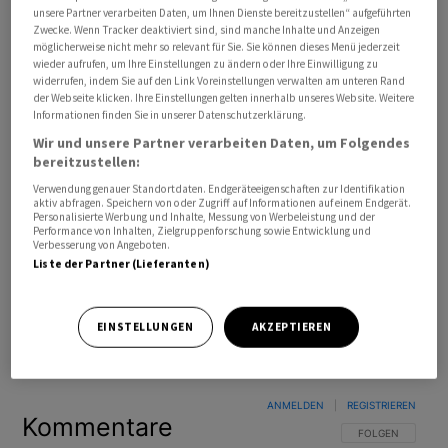
unsere Partner verarbeiten Daten, um Ihnen Dienste bereitzustellen“ aufgeführten
Zwecke. Wenn Tracker deaktiviert sind, sind manche Inhalte und Anzeigen
möglicherweise nicht mehr so relevant für Sie. Sie können dieses Menü jederzeit
wieder aufrufen, um Ihre Einstellungen zu ändern oder Ihre Einwilligung zu
widerrufen, indem Sie auf den Link Voreinstellungen verwalten am unteren Rand
der Webseite klicken. Ihre Einstellungen gelten innerhalb unseres Website. Weitere
Informationen finden Sie in unserer Datenschutzerklärung.
Wir und unsere Partner verarbeiten Daten, um Folgendes
bereitzustellen:
Verwendung genauer Standortdaten. Endgeräteeigenschaften zur Identifikation
aktiv abfragen. Speichern von oder Zugriff auf Informationen auf einem Endgerät.
Personalisierte Werbung und Inhalte, Messung von Werbeleistung und der
Performance von Inhalten, Zielgruppenforschung sowie Entwicklung und
Verbesserung von Angeboten.
Liste der Partner (Lieferanten)
EINSTELLUNGEN
AKZEPTIEREN
Bevorzugte Quelle
So funktioniert's
ANMELDEN
|
REGISTRIEREN
Kommentare
FOLGE DIESER U
FOLGEN