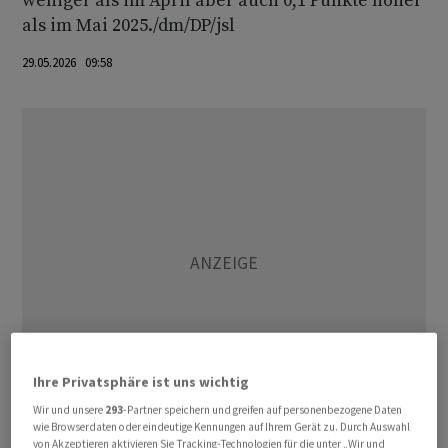
weniger als im April aber auch 0,1 Punkte höher
als im Mai 2025./dm/DP/jsl
29.05.2026 09:58
Ihre Privatsphäre ist uns wichtig
Wir und unsere
293
-Partner speichern und greifen auf personenbezogene Daten
wie Browserdaten oder eindeutige Kennungen auf Ihrem Gerät zu. Durch Auswahl
(AWP)
von Akzeptieren aktivieren Sie Tracking-Technologien für die unter „Wir und