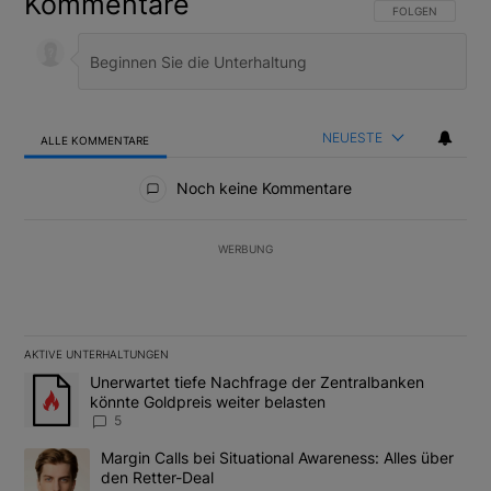
Kommentare
FOLGE DIESER U
FOLGEN
NEUESTE
ALLE KOMMENTARE
Alle Kommentare
Noch keine Kommentare
WERBUNG
AKTIVE UNTERHALTUNGEN
Das Folgende ist eine Liste der am meisten kommentierten Artikel
Ein Trendartikel mit dem Titel "Unerwartet tiefe Nachfrage der 
Unerwartet tiefe Nachfrage der Zentralbanken
könnte Goldpreis weiter belasten
5
Ein Trendartikel mit dem Titel "Margin Calls bei Situational Awar
Margin Calls bei Situational Awareness: Alles über
den Retter-Deal