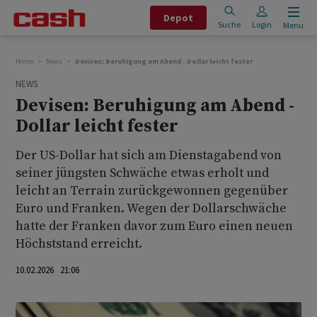
Depot
Suche
Login
Menu
Home
News
Devisen: Beruhigung am Abend - Dollar leicht fester
NEWS
Devisen: Beruhigung am Abend -
Dollar leicht fester
Der US-Dollar hat sich am Dienstagabend von
seiner jüngsten Schwäche etwas erholt und
leicht an Terrain zurückgewonnen gegenüber
Euro und Franken. Wegen der Dollarschwäche
hatte der Franken davor zum Euro einen neuen
Höchststand erreicht.
10.02.2026 21:06