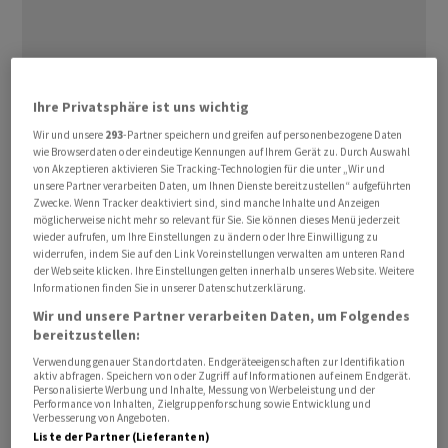
Ihre Privatsphäre ist uns wichtig
Wir und unsere
293
-Partner speichern und greifen auf personenbezogene Daten
wie Browserdaten oder eindeutige Kennungen auf Ihrem Gerät zu. Durch Auswahl
Am späten Abend kostete ein Dollar mit 0,7680 Franken
von Akzeptieren aktivieren Sie Tracking-Technologien für die unter „Wir und
wieder etwas mehr als am späten Nachmittag (0,7646).
unsere Partner verarbeiten Daten, um Ihnen Dienste bereitzustellen“ aufgeführten
Zwecke. Wenn Tracker deaktiviert sind, sind manche Inhalte und Anzeigen
Auch im Vergleich zum Euro legte der Greenback wieder
möglicherweise nicht mehr so relevant für Sie. Sie können dieses Menü jederzeit
minimal zu, der Euro kostete zuletzt noch 1,1896 nach
wieder aufrufen, um Ihre Einstellungen zu ändern oder Ihre Einwilligung zu
widerrufen, indem Sie auf den Link Voreinstellungen verwalten am unteren Rand
1,1905 Dollar vier Stunden davor. Der Euro machte
der Webseite klicken. Ihre Einstellungen gelten innerhalb unseres Website. Weitere
entsprechend auch gegenüber dem Franken Boden gut:
Informationen finden Sie in unserer Datenschutzerklärung.
So notierte der Euro am späten Abend bei 0,9136 nach
Wir und unsere Partner verarbeiten Daten, um Folgendes
0,9103 Franken, im Tiefpunkt (0,9095) am frühen Abend
bereitzustellen:
war der Kurs gar erstmals unter die Marke von 91
Verwendung genauer Standortdaten. Endgeräteeigenschaften zur Identifikation
aktiv abfragen. Speichern von oder Zugriff auf Informationen auf einem Endgerät.
Rappen gefallen.
Personalisierte Werbung und Inhalte, Messung von Werbeleistung und der
Performance von Inhalten, Zielgruppenforschung sowie Entwicklung und
Verbesserung von Angeboten.
Auslöser der Dollarschwäche in den ersten zwei
Liste der Partner (Lieferanten)