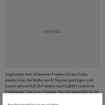
Gegenüber dem Schweizer Franken ist der Dollar
wieder über die Marke von 87 Rappen gestiegen und
kostet aktuell 0,8725 Franken nach 0,8698 Franken im
Frühhandel. Das Euro-Franken-Paar hat ebenfalls leicht
aufgewertet und wird derzeit zu 0,9368 nach 0,9351
bewertet.
Ihre Privatsphäre ist uns wichtig