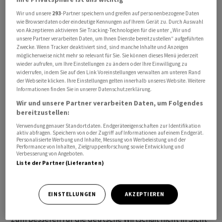
Wir und unsere
293
-Partner speichern und greifen auf personenbezogene Daten
Belastet wird der Euro seit einigen Tagen durch den
wie Browserdaten oder eindeutige Kennungen auf Ihrem Gerät zu. Durch Auswahl
von Akzeptieren aktivieren Sie Tracking-Technologien für die unter „Wir und
aufwertenden Dollar. Hintergrund ist die überraschend
unsere Partner verarbeiten Daten, um Ihnen Dienste bereitzustellen“ aufgeführten
robuste Konjunktur in den USA, die rasche
Zwecke. Wenn Tracker deaktiviert sind, sind manche Inhalte und Anzeigen
möglicherweise nicht mehr so relevant für Sie. Sie können dieses Menü jederzeit
Zinssenkungen durch die Zentralbank Federal Reserve
wieder aufrufen, um Ihre Einstellungen zu ändern oder Ihre Einwilligung zu
trotz fallender Inflationsraten unwahrscheinlich macht.
widerrufen, indem Sie auf den Link Voreinstellungen verwalten am unteren Rand
der Webseite klicken. Ihre Einstellungen gelten innerhalb unseres Website. Weitere
Zuletzt hatten sich gleich mehrere hochrangige
Informationen finden Sie in unserer Datenschutzerklärung.
Notenbanker in diese Richtung geäussert, darunter
Wir und unsere Partner verarbeiten Daten, um Folgendes
Fed-Chef Jerome Powell.
bereitzustellen:
Verwendung genauer Standortdaten. Endgeräteeigenschaften zur Identifikation
Konjunkturdaten aus Deutschland fielen am Morgen
aktiv abfragen. Speichern von oder Zugriff auf Informationen auf einem Endgerät.
Personalisierte Werbung und Inhalte, Messung von Werbeleistung und der
nur auf den ersten Blick positiv aus. Die Industrie erhielt
Performance von Inhalten, Zielgruppenforschung sowie Entwicklung und
Verbesserung von Angeboten.
im Dezember zwar deutlich mehr Aufträge als im
Liste der Partner (Lieferanten)
Vormonat. Allerdings ging der Schub vor allem auf
Grossaufträge aus dem Flugzeugbereich zurück. Ohne
diese Komponente waren die Bestellungen sogar
EINSTELLUNGEN
AKZEPTIEREN
rückläufig. «Dies zeigt einmal mehr, dass eine Wende
zum Besseren für die deutsche Wirtschaft nicht in Sicht