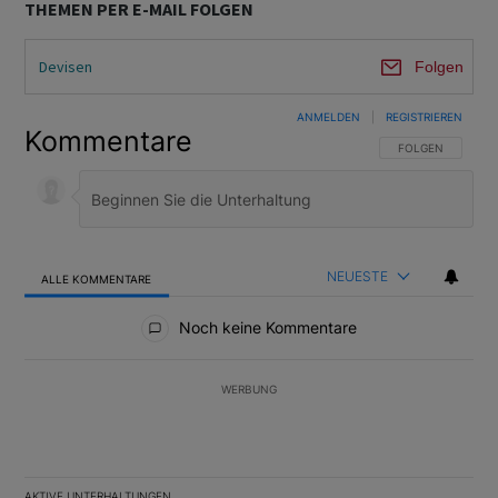
THEMEN PER E-MAIL FOLGEN
Devisen
Folgen
ANMELDEN
|
REGISTRIEREN
Kommentare
FOLGE DIESER U
FOLGEN
NEUESTE
ALLE KOMMENTARE
Alle Kommentare
Noch keine Kommentare
WERBUNG
AKTIVE UNTERHALTUNGEN