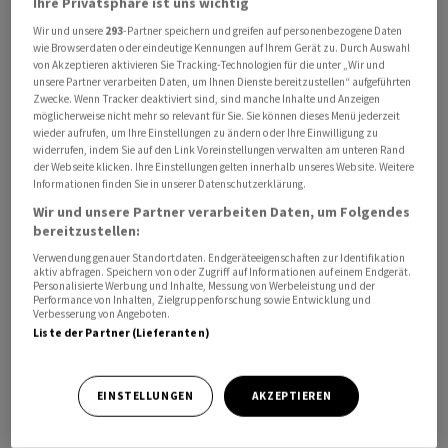
Ihre Privatsphäre ist uns wichtig
unverändert.
Wir und unsere
293
-Partner speichern und greifen auf personenbezogene Daten
wie Browserdaten oder eindeutige Kennungen auf Ihrem Gerät zu. Durch Auswahl
Gebremst wurde der Euro am Morgen auch durch
von Akzeptieren aktivieren Sie Tracking-Technologien für die unter „Wir und
unsere Partner verarbeiten Daten, um Ihnen Dienste bereitzustellen“ aufgeführten
enttäuschende Konjunkturdaten. Im Juni war das
Zwecke. Wenn Tracker deaktiviert sind, sind manche Inhalte und Anzeigen
Geschäftsklima in Frankreich geringer als erwartet
möglicherweise nicht mehr so relevant für Sie. Sie können dieses Menü jederzeit
wieder aufrufen, um Ihre Einstellungen zu ändern oder Ihre Einwilligung zu
ausgefallen. Im weiteren Handelsverlauf stehen
widerrufen, indem Sie auf den Link Voreinstellungen verwalten am unteren Rand
weitere Stimmungsdaten auf dem Programm, die für
der Webseite klicken. Ihre Einstellungen gelten innerhalb unseres Website. Weitere
Informationen finden Sie in unserer Datenschutzerklärung.
neue Impulse am Devisenmarkt sorgen könnten.
Wir und unsere Partner verarbeiten Daten, um Folgendes
bereitzustellen:
Gegenüber dem Franken bleibe der Dollar gut
Verwendung genauer Standortdaten. Endgeräteeigenschaften zur Identifikation
unterstützt, nachdem die überraschend restriktiven
aktiv abfragen. Speichern von oder Zugriff auf Informationen auf einem Endgerät.
Personalisierte Werbung und Inhalte, Messung von Werbeleistung und der
Signale der US-Notenbank die Zinserwartungen nach
Performance von Inhalten, Zielgruppenforschung sowie Entwicklung und
oben getrieben hätten, so ein Marktbeobachter.
Verbesserung von Angeboten.
Liste der Partner (Lieferanten)
Gleichzeitig dürfte die hohe Interventionsbereitschaft
der SNB stärkeren Aufwertungen des Frankens vorerst
Grenzen setzen.
EINSTELLUNGEN
AKZEPTIEREN