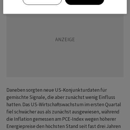
Daneben sorgten neue US-Konjunkturdaten für
gemischte Signale, die aber zunächst wenig Einfluss
hatten. Das US-Wirtschaftswachstum im ersten Quartal
fiel schwächer aus als zunächst ausgewiesen, während
die Inflation gemessen am PCE-Index wegen höherer
Energiepreise den höchsten Stand seit fast drei Jahren