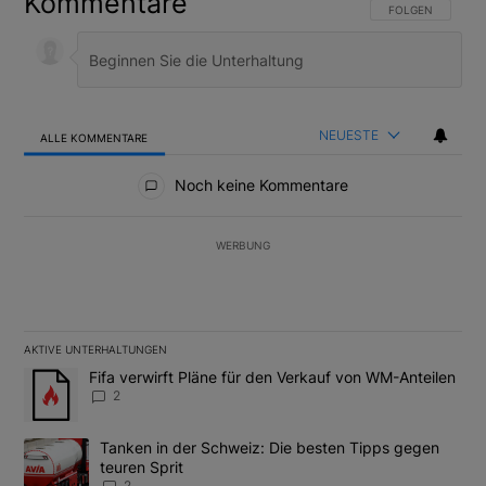
Kommentare
FOLGE DIESER U
FOLGEN
NEUESTE
ALLE KOMMENTARE
Alle Kommentare
Noch keine Kommentare
WERBUNG
AKTIVE UNTERHALTUNGEN
Das Folgende ist eine Liste der am meisten kommentierten Artikel
Ein Trendartikel mit dem Titel "Fifa verwirft Pläne für den Verk
Fifa verwirft Pläne für den Verkauf von WM-Anteilen
2
Ein Trendartikel mit dem Titel "Tanken in der Schweiz: Die best
Tanken in der Schweiz: Die besten Tipps gegen
teuren Sprit
2