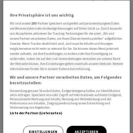
Waffenruhe sowie auf Gespräche über das iranische
Atomprogramm verständigt haben. Die Vereinbarung
Ihre Privatsphäre ist uns wichtig
müsse allerdings noch von US-Präsident Donald Trump
Wir und unsere
293
-Partner speichern und greifen auf personenbezogene Daten
gebilligt werden.
wie Browserdaten oder eindeutige Kennungen auf Ihrem Gerät zu. Durch Auswahl
von Akzeptieren aktivieren Sie Tracking-Technologien für die unter „Wir und
unsere Partner verarbeiten Daten, um Ihnen Dienste bereitzustellen“ aufgeführten
Die Aussicht auf eine Deeskalation belastete den Dollar,
Zwecke. Wenn Tracker deaktiviert sind, sind manche Inhalte und Anzeigen
möglicherweise nicht mehr so relevant für Sie. Sie können dieses Menü jederzeit
der seit Beginn des Konflikts zusammen mit dem
wieder aufrufen, um Ihre Einstellungen zu ändern oder Ihre Einwilligung zu
Ölpreis als sicherer Hafen gesucht war. Händler setzten
widerrufen, indem Sie auf den Link Voreinstellungen verwalten am unteren Rand
darauf, dass bei einer Entspannung wieder mehr Öl aus
der Webseite klicken. Ihre Einstellungen gelten innerhalb unseres Website. Weitere
Informationen finden Sie in unserer Datenschutzerklärung.
der Golfregion auf den Markt gelangen könnte.
Wir und unsere Partner verarbeiten Daten, um Folgendes
Devisenhändler griffen daher wieder vermehrt zu
bereitzustellen:
risikoreicheren Anlagen und trennten sich vom
Verwendung genauer Standortdaten. Endgeräteeigenschaften zur Identifikation
Greenback.
aktiv abfragen. Speichern von oder Zugriff auf Informationen auf einem Endgerät.
Personalisierte Werbung und Inhalte, Messung von Werbeleistung und der
Performance von Inhalten, Zielgruppenforschung sowie Entwicklung und
Verbesserung von Angeboten.
Der Euro legte zum Dollar leicht auf 1,1647 US-Dollar zu
Liste der Partner (Lieferanten)
nach 1,1637 am Nachmittag. Gegenüber dem Vorabend
zeigt sich das Währungspaar damit kaum verändert.
EINSTELLUNGEN
AKZEPTIEREN