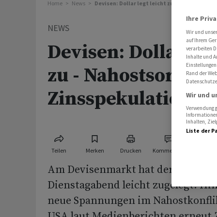
Home
News
Devisen: Dollar legt leicht zu - Nahostsorge
Ihre Priv
NEWS
Wir und unse
auf Ihrem Ger
Devisen: Dollar leg
verarbeiten D
Inhalte und A
Einstellungen
zu - Nahostsorgen
Rand der Webs
Datenschutze
Zinsspekulationen
Wir und u
Verwendung ge
Informationen
Inhalten, Zi
Liste der P
Teilen
Merken
Drucken
Kommentare
Am Devisenmarkt hat der US-Doll
Dienstagabend leicht zugelegt. Hi
neue Spannungen im Nahostkonfli
USA laut Medienberichten erneut Z