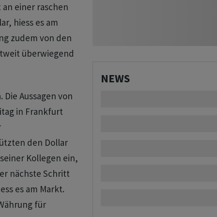
t an einer raschen
ar, hiess es am
ung zudem von den
ltweit überwiegend
NEWS
a. Die Aussagen von
tag in Frankfurt
r
ützten den Dollar
 seiner Kollegen ein,
er nächste Schritt
iess es am Markt.
Währung für