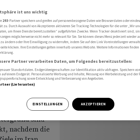
n und Zinsspekulationen stützen
atsphäre ist uns wichtig
re
293
-Partner speichern und greifen auf personenbezogene Daten wie Browserdaten oder einde
ät zu. Durch Auswahl von Akzeptieren aktivieren Sie Tracking-Technologien für die unter „Wir un
t leicht
aten, um Ihnen Dienste bereitzustellen“ aufgeführten Zwecke. Wenn Tracker deaktiviert sind, s
nzeigen möglicherweise nicht mehr so relevant für Sie. Sie können dieses Menü jederzeit wieder a
 zu ändern oder Ihre Einwilligung zu widerrufen, indem Sie auf den Link Voreinstellungen verwal
 und
eite klicken. Ihre Einstellungen gelten innerhalb unseres Website. Weitere Informationen finden 
rklärung.
 stützen
nsere Partner verarbeiten Daten, um Folgendes bereitzustellen:
nauer Standortdaten. Endgeräteeigenschaften zur Identifikation aktiv abfragen. Speichern von 
 auf einem Endgerät. Personalisierte Werbung und Inhalte, Messung von Werbeleistung und der
elgruppenforschung sowie Entwicklung und Verbesserung von Angeboten.
artner (Lieferanten)
EINSTELLUNGEN
AKZEPTIEREN
ar am
ntergrund sind
kt, nachdem die
iele im Iran