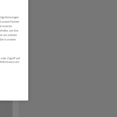
utige Kennungen
d unsere Partner
ind manche
ufrufen, um Ihre
ten am unteren
Sie in unserer
oder Zugriff auf
 Performance von