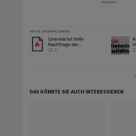
WERBUNG
AKTIVE UNTERHALTUNGEN
Das Folgende ist eine Liste der am meisten kommentier
Unerwartet tiefe
A
Ein Trendartikel mit dem Titel "Unerwartet tiefe Nac
Ein Trendart
Nachfrage der
I
Zentralbanken könnte
S
5
Goldpreis weiter belasten
l
A
U
DAS KÖNNTE SIE AUCH INTERESSIEREN