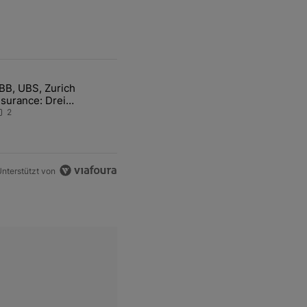
ten Artikel der letzten 7 days.
BB, UBS, Zurich
hfrage der Zentralbanken könnte Goldpreis weiter belasten" mit 5 ko
ikel mit dem Titel "ABB, UBS, Zurich Insurance: Drei Schweizer Akti
nsurance: Drei
chweizer Aktien auf der
2
angen Suche nach dem
llzeithoch
nterstützt von