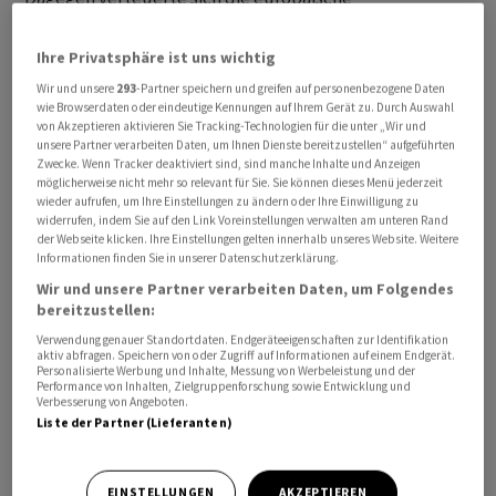
Gemeinschaftswährung am Abend auf 0,9227 Franken.
Am späten Nachmittag war der Euro noch zu 0,9217
Ihre Privatsphäre ist uns wichtig
Franken gehandelt worden.
Wir und unsere
293
-Partner speichern und greifen auf personenbezogene Daten
wie Browserdaten oder eindeutige Kennungen auf Ihrem Gerät zu. Durch Auswahl
von Akzeptieren aktivieren Sie Tracking-Technologien für die unter „Wir und
Am Markt wurde nach dem Stillhalten der US-
unsere Partner verarbeiten Daten, um Ihnen Dienste bereitzustellen“ aufgeführten
Notenbank Fed am Vorabend auf eine Zinserhöhung in
Zwecke. Wenn Tracker deaktiviert sind, sind manche Inhalte und Anzeigen
möglicherweise nicht mehr so relevant für Sie. Sie können dieses Menü jederzeit
den USA im weiteren Verlauf des Jahres spekuliert. Dies
wieder aufrufen, um Ihre Einstellungen zu ändern oder Ihre Einwilligung zu
sorgte beim Dollar für Auftrieb, während andere
widerrufen, indem Sie auf den Link Voreinstellungen verwalten am unteren Rand
der Webseite klicken. Ihre Einstellungen gelten innerhalb unseres Website. Weitere
Währungen wie Franken und Euro unter Druck gerieten.
Informationen finden Sie in unserer Datenschutzerklärung.
Wir und unsere Partner verarbeiten Daten, um Folgendes
Die US-Notenbank hatte den Leitzins am Vorabend
bereitzustellen:
zwar wie erwartet unverändert belassen. Die
Verwendung genauer Standortdaten. Endgeräteeigenschaften zur Identifikation
Währungshüter erhöhten aber ihre Inflationsprognose
aktiv abfragen. Speichern von oder Zugriff auf Informationen auf einem Endgerät.
Personalisierte Werbung und Inhalte, Messung von Werbeleistung und der
für das laufende Jahr deutlich. Darüber hinaus hatte
Performance von Inhalten, Zielgruppenforschung sowie Entwicklung und
Verbesserung von Angeboten.
der neue Notenbankchef Kevin Warsh die Bedeutung
Liste der Partner (Lieferanten)
der Preisstabilität besonders hervorgehoben.
EINSTELLUNGEN
AKZEPTIEREN