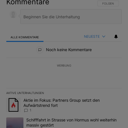
Kommentare
FOLGE DIESER U
FOLGEN
NEUESTE
ALLE KOMMENTARE
Alle Kommentare
Noch keine Kommentare
WERBUNG
AKTIVE UNTERHALTUNGEN
Das Folgende ist eine Liste der am meisten kommentierten Artikel
Ein Trendartikel mit dem Titel "Aktie im Fokus: Partners Group se
Aktie im Fokus: Partners Group setzt den
Aufwärtstrend fort
1
Ein Trendartikel mit dem Titel "Schifffahrt in Strasse von Hormus
Schifffahrt in Strasse von Hormus wohl weiterhin
massiv gestört