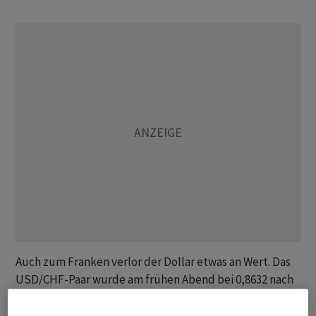
Auch zum Franken verlor der Dollar etwas an Wert. Das
USD/CHF-Paar wurde am frühen Abend bei 0,8632 nach
0,8653 am Morgen gehandelt. Kaum verändert zeigte
sich entsprechend das EUR/CHF-Paar mit zuletzt 0,9557.