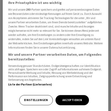
Ihre Privatsphäre ist uns wichtig
Wir und unsere
293
-Partner speichern und greifen auf personenbezogene Daten
Konjunkturdaten sendeten am Vormittag erneut trübe
wie Browserdaten oder eindeutige Kennungen auf Ihrem Gerät zu. Durch Auswahl
Signale, belasteten den Euro aber nicht. Das Geld- und
von Akzeptieren aktivieren Sie Tracking-Technologien für die unter „Wir und
unsere Partner verarbeiten Daten, um Ihnen Dienste bereitzustellen“ aufgeführten
Kreditwachstum in der Eurozone schwächte sich Zahlen
Zwecke. Wenn Tracker deaktiviert sind, sind manche Inhalte und Anzeigen
der Europäischen Zentralbank zufolge weiter ab. Die
möglicherweise nicht mehr so relevant für Sie. Sie können dieses Menü jederzeit
wieder aufrufen, um Ihre Einstellungen zu ändern oder Ihre Einwilligung zu
eng gefasste Geldmenge M1, die als
widerrufen, indem Sie auf den Link Voreinstellungen verwalten am unteren Rand
Konjunkturbarometer gilt, sank sogar kräftig. "Die EZB
der Webseite klicken. Ihre Einstellungen gelten innerhalb unseres Website. Weitere
Informationen finden Sie in unserer Datenschutzerklärung.
wäre gut beraten, nach dem morgigen Zinsschritt
Wir und unsere Partner verarbeiten Daten, um Folgendes
zunächst eine Pause im Zyklus einzulegen",
bereitzustellen:
kommentierte Ralf Umlauf von der Landesbank
Verwendung genauer Standortdaten. Endgeräteeigenschaften zur Identifikation
Hessen-Thüringen. Die in den USA im Juni gesunkenen
aktiv abfragen. Speichern von oder Zugriff auf Informationen auf einem Endgerät.
Verkäufe neuer Häuser bewegten den Markt kaum.
Personalisierte Werbung und Inhalte, Messung von Werbeleistung und der
Performance von Inhalten, Zielgruppenforschung sowie Entwicklung und
Verbesserung von Angeboten.
Liste der Partner (Lieferanten)
Am Abend richtet sich die Aufmerksamkeit zunehmend
auf die US-Geldpolitik. Dann entscheidet die
Notenbank Federal Reserve über ihren Kurs. Alles
EINSTELLUNGEN
AKZEPTIEREN
andere als eine Zinsanhebung wäre eine Überraschung.
Wesentlich unsicherer ist die Ausrichtung über den