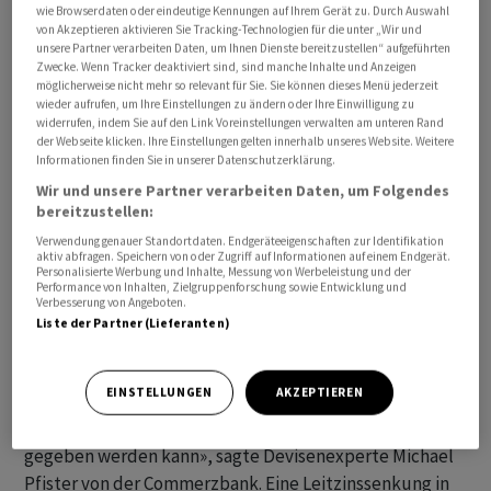
wie Browserdaten oder eindeutige Kennungen auf Ihrem Gerät zu. Durch Auswahl
Daten zur Preisentwicklung in der grössten
von Akzeptieren aktivieren Sie Tracking-Technologien für die unter „Wir und
Volkswirtschaft der Welt auf dem Programm, die
unsere Partner verarbeiten Daten, um Ihnen Dienste bereitzustellen“ aufgeführten
Zwecke. Wenn Tracker deaktiviert sind, sind manche Inhalte und Anzeigen
Hinweise auf die weitere Geldpolitik der US-Notenbank
möglicherweise nicht mehr so relevant für Sie. Sie können dieses Menü jederzeit
Fed liefern könnten. Es wird damit gerechnet, dass sich
wieder aufrufen, um Ihre Einstellungen zu ändern oder Ihre Einwilligung zu
widerrufen, indem Sie auf den Link Voreinstellungen verwalten am unteren Rand
die Inflation in den USA zu Beginn des Jahres deutlich
der Webseite klicken. Ihre Einstellungen gelten innerhalb unseres Website. Weitere
abgeschwächt hat.
Informationen finden Sie in unserer Datenschutzerklärung.
Wir und unsere Partner verarbeiten Daten, um Folgendes
Experten erwarten einen Rückgang der Inflationsrate im
bereitzustellen:
Januar unter die Marke von 3,0 Prozent. Allerdings liegt
Verwendung genauer Standortdaten. Endgeräteeigenschaften zur Identifikation
aktiv abfragen. Speichern von oder Zugriff auf Informationen auf einem Endgerät.
die Teuerung weiter über der von der US-Notenbank
Personalisierte Werbung und Inhalte, Messung von Werbeleistung und der
Performance von Inhalten, Zielgruppenforschung sowie Entwicklung und
anvisierten Zielmarke von zwei Prozent.
Verbesserung von Angeboten.
Liste der Partner (Lieferanten)
Die Zahlen dürften «untermauern, was die Fed in den
letzten beiden Wochen vehement betont hat: Nämlich,
EINSTELLUNGEN
AKZEPTIEREN
dass noch ein paar weitere Monate guter Daten
erforderlich sein könnten, bevor endgültig Entwarnung
gegeben werden kann», sagte Devisenexperte Michael
Pfister von der Commerzbank. Eine Leitzinssenkung in