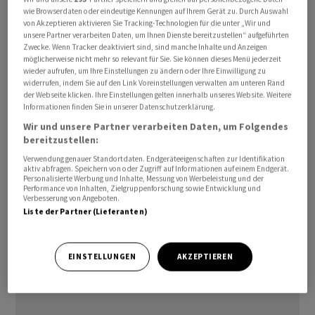
noch in der Schwebe, die Investoren würden sich
wie Browserdaten oder eindeutige Kennungen auf Ihrem Gerät zu. Durch Auswahl
von Akzeptieren aktivieren Sie Tracking-Technologien für die unter „Wir und
hinsichtlich der Hoffnung auf ein baldiges Ende des
unsere Partner verarbeiten Daten, um Ihnen Dienste bereitzustellen“ aufgeführten
Krieges in Nahost aber zunehmend mutiger zeigen,
Zwecke. Wenn Tracker deaktiviert sind, sind manche Inhalte und Anzeigen
möglicherweise nicht mehr so relevant für Sie. Sie können dieses Menü jederzeit
heisst es in einer Einschätzung der Commerzbank. Dies
wieder aufrufen, um Ihre Einstellungen zu ändern oder Ihre Einwilligung zu
zeige sich am Comeback der sogenannten «Carry
widerrufen, indem Sie auf den Link Voreinstellungen verwalten am unteren Rand
der Webseite klicken. Ihre Einstellungen gelten innerhalb unseres Website. Weitere
Trades». Dabei wird ein Kredit in einer niedrig verzinsten
Informationen finden Sie in unserer Datenschutzerklärung.
Währung aufgenommen, der für eine Investition in eine
Wir und unsere Partner verarbeiten Daten, um Folgendes
höher verzinste Währung genutzt wird.
bereitzustellen:
Verwendung genauer Standortdaten. Endgeräteeigenschaften zur Identifikation
awp-robot/cf/to
aktiv abfragen. Speichern von oder Zugriff auf Informationen auf einem Endgerät.
Personalisierte Werbung und Inhalte, Messung von Werbeleistung und der
Performance von Inhalten, Zielgruppenforschung sowie Entwicklung und
Verbesserung von Angeboten.
(AWP)
Liste der Partner (Lieferanten)
EINSTELLUNGEN
AKZEPTIEREN