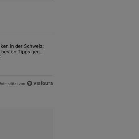
ten Artikel der letzten 7 days.
ken in der Schweiz:
ür den Verkauf von WM-Anteilen" mit 2 kommentare.
el mit dem Titel "Tanken in der Schweiz: Die besten Tipps gegen teu
 besten Tipps gegen
ren Sprit
2
nterstützt von