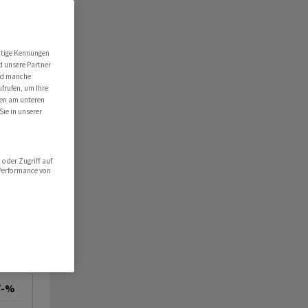
utige Kennungen
d unsere Partner
ind manche
ufrufen, um Ihre
ten am unteren
Sie in unserer
oder Zugriff auf
 Performance von
/-%