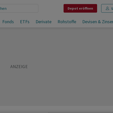
Depot
eröffnen
Devisen: Dollar zieht wieder an - Franken gibt nach
Fonds
ETFs
Derivate
Rohstoffe
Devisen & Zinse
Teilen
Merken
Drucken
Kommentare