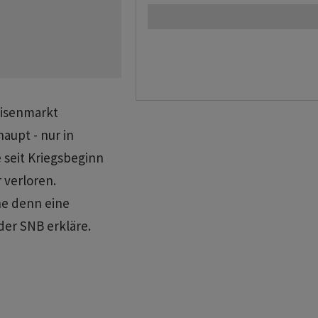
visenmarkt
aupt - nur in
seit Kriegsbeginn
 verloren.
he denn eine
der SNB erkläre.