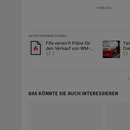
WERBUNG
AKTIVE UNTERHALTUNGEN
Das Folgende ist eine Liste der am meisten kommentier
Fifa verwirft Pläne für
Tan
Ein Trendartikel mit dem Titel "Fifa verwirft Pläne f
Ein Trendartik
den Verkauf von WM-
Die
Anteilen
teu
2
U
DAS KÖNNTE SIE AUCH INTERESSIEREN