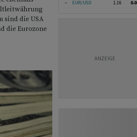
–
EUR/USD
1.16
0.
eltleitwährung
m sind die USA
d die Eurozone